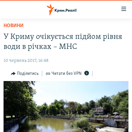
Доступність
посилання
Перейти
НОВИНИ
до
НОВИНИ
У Криму очікується підйом рівня
основного
ВОДА.КРИМ
матеріалу
води в річках – МНС
ВІДЕО ТА ФОТО
Перейти
до
10 червень 2017, 16:48
ПОЛІТИКА
основної
БЛОГИ
Поділитись
Читати без VPN
навігації
Перейти
ПОГЛЯД
до
ІНТЕРВ'Ю
пошуку
ВСЕ ЗА ДЕНЬ
СПЕЦПРОЕКТИ
ЯК ОБІЙТИ БЛОКУВАННЯ
ДЕПОРТАЦІЯ