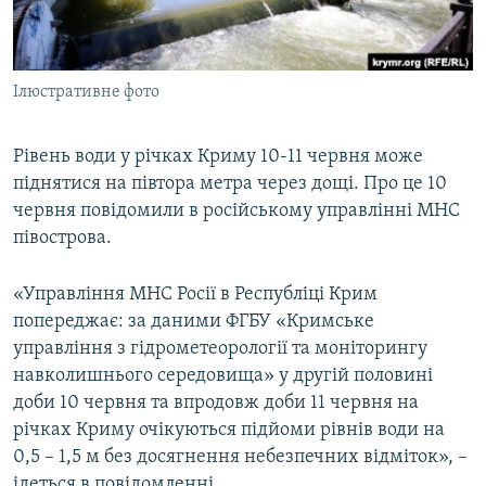
ВІДЕОУРОКИ «ELIFBE»
Русский
СВІДЧЕННЯ ОКУПАЦІЇ
Qırımtatar
Ілюстративне фото
УКРАЇНСЬКА ПРОБЛЕМА КРИМУ
ДОЛУЧАЙСЯ!
ІНФОГРАФІКА
Рівень води у річках Криму 10-11 червня може
піднятися на півтора метра через дощі. Про це 10
червня повідомили в російському управлінні МНС
Усі сайти RFE/RL
півострова.
«Управління МНС Росії в Республіці Крим
попереджає: за даними ФГБУ «Кримське
управління з гідрометеорології та моніторингу
навколишнього середовища» у другій половині
доби 10 червня та впродовж доби 11 червня на
річках Криму очікуються підйоми рівнів води на
0,5 – 1,5 м без досягнення небезпечних відміток», –
ідеться в повідомленні.