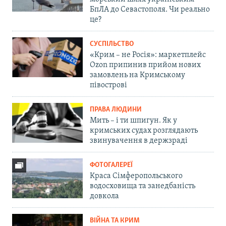
БпЛА до Севастополя. Чи реально
це?
СУСПІЛЬСТВО
«Крим – не Росія»: маркетплейс
Ozon припинив прийом нових
замовлень на Кримському
півострові
ПРАВА ЛЮДИНИ
Мить – і ти шпигун. Як у
кримських судах розглядають
звинувачення в держзраді
ФОТОГАЛЕРЕЇ
Краса Сімферопольського
водосховища та занедбаність
довкола
ВІЙНА ТА КРИМ