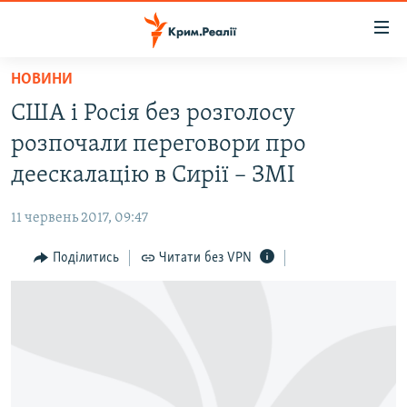
Доступність
посилання
Перейти
НОВИНИ
до
НОВИНИ
США і Росія без розголосу
основного
ВОДА.КРИМ
матеріалу
розпочали переговори про
ВІДЕО ТА ФОТО
Перейти
деескалацію в Сирії – ЗМІ
до
ПОЛІТИКА
основної
11 червень 2017, 09:47
БЛОГИ
навігації
Перейти
Поділитись
Читати без VPN
ПОГЛЯД
до
ІНТЕРВ'Ю
пошуку
ВСЕ ЗА ДЕНЬ
СПЕЦПРОЕКТИ
ЯК ОБІЙТИ БЛОКУВАННЯ
ДЕПОРТАЦІЯ