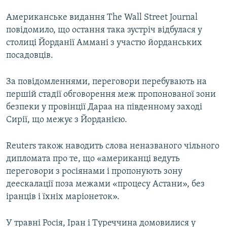
Американське видання The Wall Street Journal
повідомило, що остання така зустріч відбулася у
столиці Йорданії Аммані з участю йорданських
посадовців.
За повідомленнями, переговори перебувають на
першій стадії обговорення меж пропонованої зони
безпеки у провінції Дараа на південному заході
Сирії, що межує з Йорданією.
Reuters також наводить слова неназваного чільного
дипломата про те, що «американці ведуть
переговори з росіянами і пропонують зону
деескалації поза межами «процесу Астани», без
іранців і їхніх маріонеток».
У травні Росія, Іран і Туреччина домовилися у