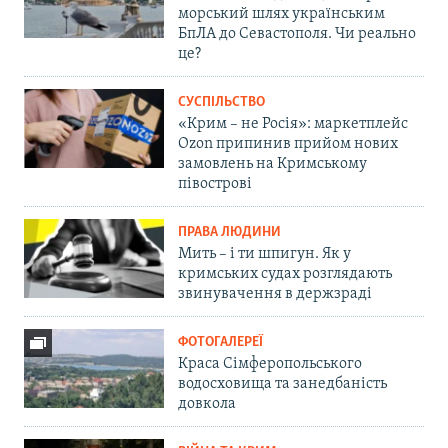
морський шлях українським
БпЛА до Севастополя. Чи реально
це?
СУСПІЛЬСТВО
«Крим – не Росія»: маркетплейс
Ozon припинив прийом нових
замовлень на Кримському
півострові
ПРАВА ЛЮДИНИ
Мить – і ти шпигун. Як у
кримських судах розглядають
звинувачення в держзраді
ФОТОГАЛЕРЕЇ
Краса Сімферопольського
водосховища та занедбаність
довкола