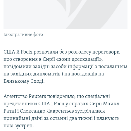
ВІДЕОУРОКИ «ELIFBE»
Русский
СВІДЧЕННЯ ОКУПАЦІЇ
Qırımtatar
УКРАЇНСЬКА ПРОБЛЕМА КРИМУ
Ілюстративне фото
ДОЛУЧАЙСЯ!
ІНФОГРАФІКА
США й Росія розпочали без розголосу переговори
про створення в Сирії «зони деескалації»,
Усі сайти RFE/RL
повідомили західні засоби інформації з посиланням
на західних дипломатів і на посадовців на
Близькому Сході.
Агентство Reuters повідомило, що спеціальні
представники США і Росії у справах Сирії Майкл
Ратні і Олександр Лаврентьєв зустрічалися
принаймні двічі за останні два тижні і планують
нові зустрічі.