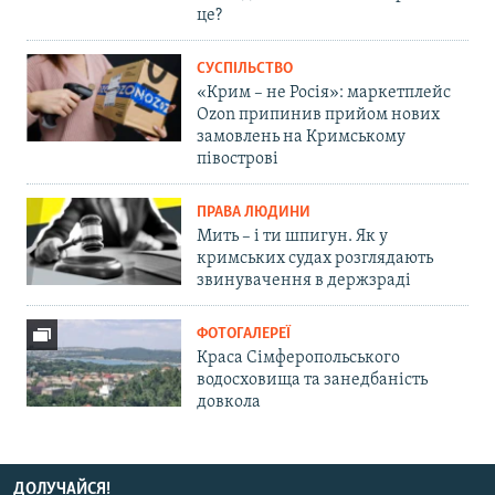
це?
СУСПІЛЬСТВО
«Крим – не Росія»: маркетплейс
Ozon припинив прийом нових
замовлень на Кримському
півострові
ПРАВА ЛЮДИНИ
Мить – і ти шпигун. Як у
кримських судах розглядають
звинувачення в держзраді
ФОТОГАЛЕРЕЇ
Краса Сімферопольського
водосховища та занедбаність
довкола
ДОЛУЧАЙСЯ!