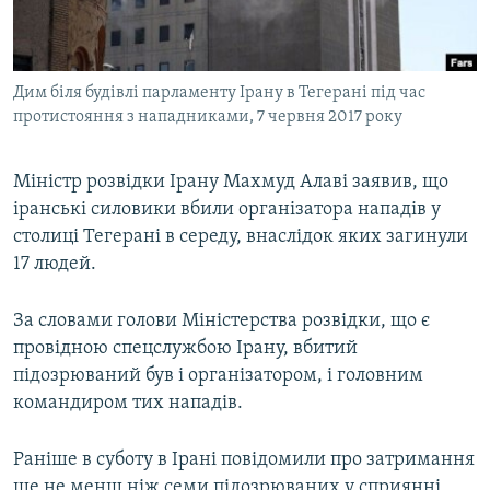
ВІДЕОУРОКИ «ELIFBE»
Русский
СВІДЧЕННЯ ОКУПАЦІЇ
Qırımtatar
Дим біля будівлі парламенту Ірану в Тегерані під час
УКРАЇНСЬКА ПРОБЛЕМА КРИМУ
протистояння з нападниками, 7 червня 2017 року
ДОЛУЧАЙСЯ!
ІНФОГРАФІКА
Міністр розвідки Ірану Махмуд Алаві заявив, що
іранські силовики вбили організатора нападів у
столиці Тегерані в середу, внаслідок яких загинули
Усі сайти RFE/RL
17 людей.
За словами голови Міністерства розвідки, що є
провідною спецслужбою Ірану, вбитий
підозрюваний був і організатором, і головним
командиром тих нападів.
Раніше в суботу в Ірані повідомили про затримання
ще не менш ніж семи підозрюваних у сприянні