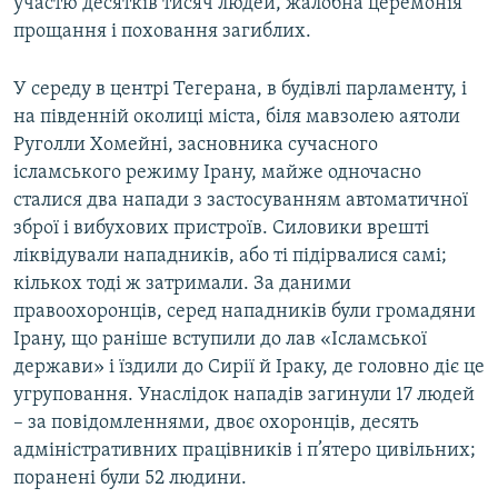
участю десятків тисяч людей, жалобна церемонія
прощання і поховання загиблих.
У середу в центрі Тегерана, в будівлі парламенту, і
на південній околиці міста, біля мавзолею аятоли
Руголли Хомейні, засновника сучасного
ісламського режиму Ірану, майже одночасно
сталися два напади з застосуванням автоматичної
зброї і вибухових пристроїв. Силовики врешті
ліквідували нападників, або ті підірвалися самі;
кількох тоді ж затримали. За даними
правоохоронців, серед нападників були громадяни
Ірану, що раніше вступили до лав «Ісламської
держави» і їздили до Сирії й Іраку, де головно діє це
угруповання. Унаслідок нападів загинули 17 людей
– за повідомленнями, двоє охоронців, десять
адміністративних працівників і п’ятеро цивільних;
поранені були 52 людини.