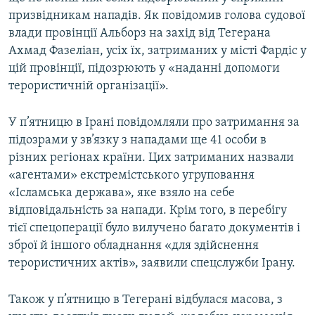
призвідникам нападів. Як повідомив голова судової
влади провінції Альборз на захід від Тегерана
Ахмад Фазеліан, усіх їх, затриманих у місті Фардіс у
цій провінції, підозрюють у «наданні допомоги
терористичній організації».
У п’ятницю в Ірані повідомляли про затримання за
підозрами у зв’язку з нападами ще 41 особи в
різних регіонах країни. Цих затриманих назвали
«агентами» екстремістського угруповання
«Ісламська держава», яке взяло на себе
відповідальність за напади. Крім того, в перебігу
тієї спецоперації було вилучено багато документів і
зброї й іншого обладнання «для здійснення
терористичних актів», заявили спецслужби Ірану.
Також у п’ятницю в Тегерані відбулася масова, з