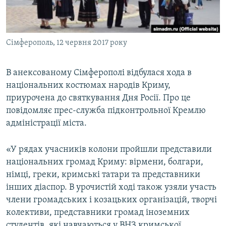
ВІДЕОУРОКИ «ELIFBE»
Русский
СВІДЧЕННЯ ОКУПАЦІЇ
Qırımtatar
Сімферополь, 12 червня 2017 року
УКРАЇНСЬКА ПРОБЛЕМА КРИМУ
ДОЛУЧАЙСЯ!
ІНФОГРАФІКА
В анексованому Сімферополі відбулася хода в
національних костюмах народів Криму,
приурочена до святкування Дня Росії. Про це
Усі сайти RFE/RL
повідомляє прес-служба підконтрольної Кремлю
адміністрації міста.
«У рядах учасників колони пройшли представили
національних громад Криму: вірмени, болгари,
німці, греки, кримські татари та представники
інших діаспор. В урочистій ході також узяли участь
члени громадських і козацьких організацій, творчі
колективи, представники громад іноземних
студентів, які навчаються у ВНЗ кримської