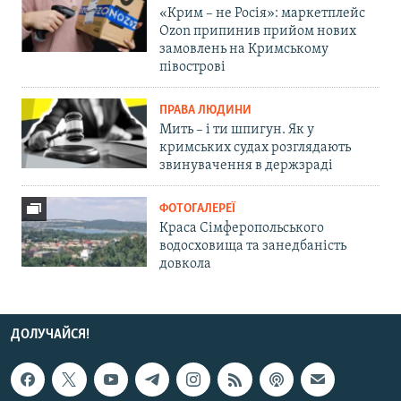
«Крим – не Росія»: маркетплейс
Ozon припинив прийом нових
замовлень на Кримському
півострові
ПРАВА ЛЮДИНИ
Мить – і ти шпигун. Як у
кримських судах розглядають
звинувачення в держзраді
ФОТОГАЛЕРЕЇ
Краса Сімферопольського
водосховища та занедбаність
довкола
ДОЛУЧАЙСЯ!