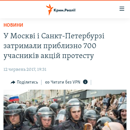
Доступність
посилання
Перейти
НОВИНИ
до
НОВИНИ
У Москві і Санкт-Петербурзі
основного
ВОДА.КРИМ
матеріалу
затримали приблизно 700
ВІДЕО ТА ФОТО
Перейти
учасників акцій протесту
до
ПОЛІТИКА
основної
12 червень 2017, 19:31
БЛОГИ
навігації
Перейти
Поділитись
Читати без VPN
ПОГЛЯД
до
ІНТЕРВ'Ю
пошуку
ВСЕ ЗА ДЕНЬ
СПЕЦПРОЕКТИ
ЯК ОБІЙТИ БЛОКУВАННЯ
ДЕПОРТАЦІЯ