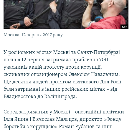
ВІДЕОУРОКИ «ELIFBE»
Русский
СВІДЧЕННЯ ОКУПАЦІЇ
Qırımtatar
УКРАЇНСЬКА ПРОБЛЕМА КРИМУ
Москва, 12 червня 2017 року
ДОЛУЧАЙСЯ!
ІНФОГРАФІКА
У російських містах Москві та Санкт-Петербурзі
поліція 12 червня затримала приблизно 700
Усі сайти RFE/RL
учасників акцій протесту проти корупції,
скликаних опозиціонером Олексієм Навальним.
Ще десятки людей протягом святкового Дня Росії
були затримані в інших російських містах – від
Владивостока до Калінінграда.
Серед затриманих у Москві – опозиційні політики
Ілля Яшин і В'ячеслав Мальцев, директор «Фонду
боротьби з корупцією» Роман Рубанов та інші