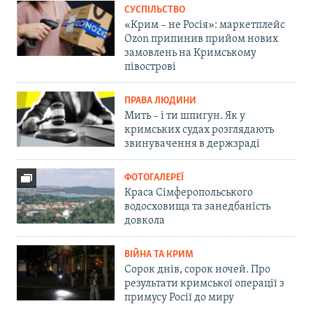
СУСПІЛЬСТВО
«Крим – не Росія»: маркетплейс
Ozon припинив прийом нових
замовлень на Кримському
півострові
ПРАВА ЛЮДИНИ
Мить – і ти шпигун. Як у
кримських судах розглядають
звинувачення в держзраді
ФОТОГАЛЕРЕЇ
Краса Сімферопольського
водосховища та занедбаність
довкола
ВІЙНА ТА КРИМ
Сорок днів, сорок ночей. Про
результати кримської операції з
примусу Росії до миру