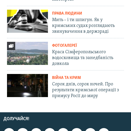
ПРАВА ЛЮДИНИ
Мить – і ти шпигун. Як у
кримських судах розглядають
звинувачення в держзраді
ФОТОГАЛЕРЕЇ
Краса Сімферопольського
водосховища та занедбаність
довкола
ВІЙНА ТА КРИМ
Сорок днів, сорок ночей. Про
результати кримської операції з
примусу Росії до миру
ДОЛУЧАЙСЯ!