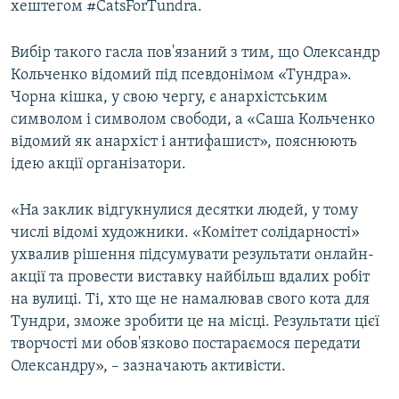
хештегом #CatsForTundra.
Вибір такого гасла пов'язаний з тим, що Олександр
Кольченко відомий під псевдонімом «Тундра».
Чорна кішка, у свою чергу, є анархістським
символом і символом свободи, а «Саша Кольченко
відомий як анархіст і антифашист», пояснюють
ідею акції організатори.
«На заклик відгукнулися десятки людей, у тому
числі відомі художники. «Комітет солідарності»
ухвалив рішення підсумувати результати онлайн-
акції та провести виставку найбільш вдалих робіт
на вулиці. Ті, хто ще не намалював свого кота для
Тундри, зможе зробити це на місці. Результати цієї
творчості ми обов'язково постараємося передати
Олександру», – зазначають активісти.