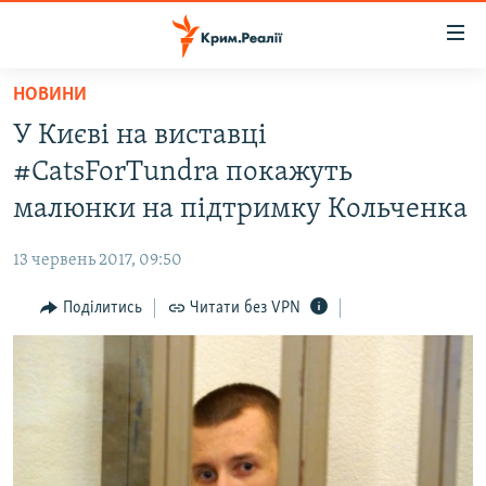
Доступність
посилання
Перейти
НОВИНИ
до
НОВИНИ
У Києві на виставці
основного
ВОДА.КРИМ
матеріалу
#CatsForTundra покажуть
ВІДЕО ТА ФОТО
Перейти
малюнки на підтримку Кольченка
до
ПОЛІТИКА
основної
13 червень 2017, 09:50
БЛОГИ
навігації
Перейти
Поділитись
Читати без VPN
ПОГЛЯД
до
ІНТЕРВ'Ю
пошуку
ВСЕ ЗА ДЕНЬ
СПЕЦПРОЕКТИ
ЯК ОБІЙТИ БЛОКУВАННЯ
ДЕПОРТАЦІЯ