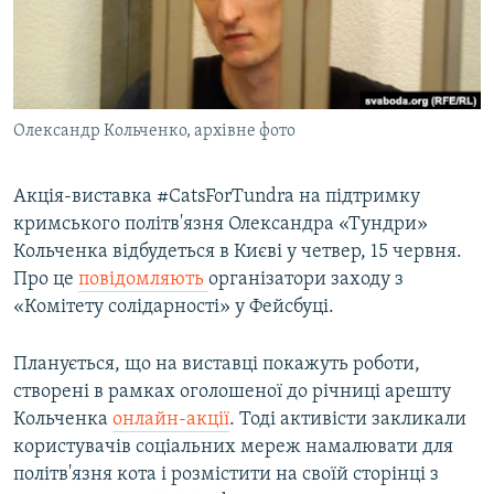
ВІДЕОУРОКИ «ELIFBE»
Русский
СВІДЧЕННЯ ОКУПАЦІЇ
Qırımtatar
УКРАЇНСЬКА ПРОБЛЕМА КРИМУ
Олександр Кольченко, архівне фото
ДОЛУЧАЙСЯ!
ІНФОГРАФІКА
Акція-виставка #CatsForTundra на підтримку
кримського політв'язня Олександра «Тундри»
Усі сайти RFE/RL
Кольченка відбудеться в Києві у четвер, 15 червня.
Про це
повідомляють
організатори заходу з
«Комітету солідарності» у Фейсбуці.
Планується, що на виставці покажуть роботи,
створені в рамках оголошеної до річниці арешту
Кольченка
онлайн-акції
. Тоді активісти закликали
користувачів соціальних мереж намалювати для
політв'язня кота і розмістити на своїй сторінці з