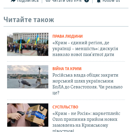
Поділитись
Читати без VPN
Follow us
Читайте також
ПРАВА ЛЮДИНИ
«Крим – єдиний регіон, де
українці – меншість»: дискусія
навколо нової пам'ятної дати
ВІЙНА ТА КРИМ
Російська влада обіцяє закрити
морський шлях українським
БпЛА до Севастополя. Чи реально
це?
СУСПІЛЬСТВО
«Крим – не Росія»: маркетплейс
Ozon припинив прийом нових
замовлень на Кримському
півострові