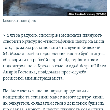
ВІДЕОУРОКИ «ELIFBE»
Русский
СВІДЧЕННЯ ОКУПАЦІЇ
Qırımtatar
Ілюстративне фото
УКРАЇНСЬКА ПРОБЛЕМА КРИМУ
ДОЛУЧАЙСЯ!
ІНФОГРАФІКА
У Ялті за рахунок спонсорів і меценатів планують
створити культурно-етнографічний центр на місці
того, що зараз розташований на вулиці Київській
Усі сайти RFE/RL
54. Можливості та перспективи такого будівництва
обговорили на робочій нараді під керівництвом
підконтрольного Кремлю голови адміністрації Ялти
Андрія Ростенка, повідомляє прес-служба
російської адміністрації міста.
Повідомляється, що на нараді представили
концепцію та ескізний макет нового центру, який,
як очікується, складатиметься з декількох будівель,
що є зараз, і нових. У центрі планують розмістити