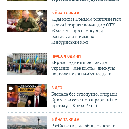
ВІЙНА ТА КРИМ
«Для них із Кримом розпочнеться
важка історія»: командир ОТУ
«Одеса» – про пастку для
російських військ на
Кінбурнській косі
ПРАВА ЛЮДИНИ
«Крим – єдиний регіон, де
українці – меншість»: дискусія
навколо нової пам'ятної дати
ВІДЕО
Блокада без сухопутної операції:
Крим сам себе не заправить і не
прогодує | Крим.Реалії
ВІЙНА ТА КРИМ
Російська влада обіцяє закрити