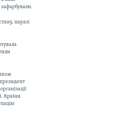
і зафарбували.
стану, наразі
ртувала
стили
атком
у президент
організації
ї. Країни
упацію