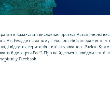
раїни в Казахстані висловило протест Астані через ек
ana Art Fest, де на одному з експонатів із зображенням
складі відсутня територія нині окупованого Росією Крим
аний до карти Росії. Про це йдеться в повідомленні по
торінці у Facebook.