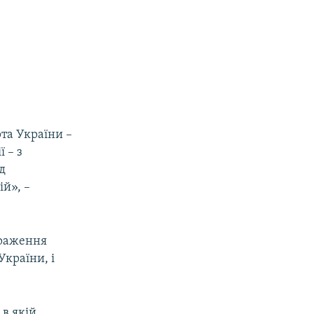
рта України –
 – з
д
ій», –
браження
України, і
 в якій