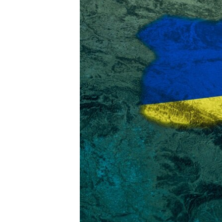
ВІДЕОУРОКИ «ELIFBE»
СВІДЧЕННЯ ОКУПАЦІЇ
УКРАЇНСЬКА ПРОБЛЕМА КРИМУ
ІНФОГРАФІКА