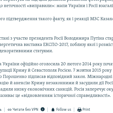
о неточності «виправили»: мапи України і Росії взагал
ого підтвердження такого факту, як і реакції МЗС Казах
стані з участю президента Росії Володимира Путіна ста
ергетична виставка ЕКСПО-2017, поблизу якої і розмі
 декоративними статуями.
 України офіційно оголосила 20 лютого 2014 року поч
упації Криму й Севастополя Росією. 7 жовтня 2015 рок
о Порошенко підписав відповідний закон. Міжнародні 
цію й анексію Криму незаконними й засудили дії Росі
вадили низку економічних санкцій. Росія заперечує ок
називає це «відновленням історичної справедливості».
ь
Читати без VPN
Follow us
Print