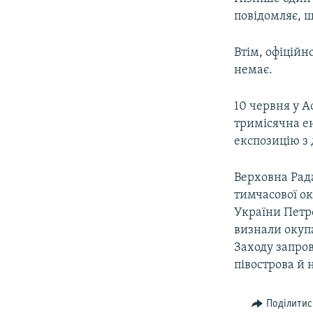
повідомляє, щ
Втім, офіційн
немає.
10 червня у А
тримісячна ен
експозицію з
Верховна Рада
тимчасової ок
України Петр
визнали окупа
Заходу запро
півострова й 
Поділитис