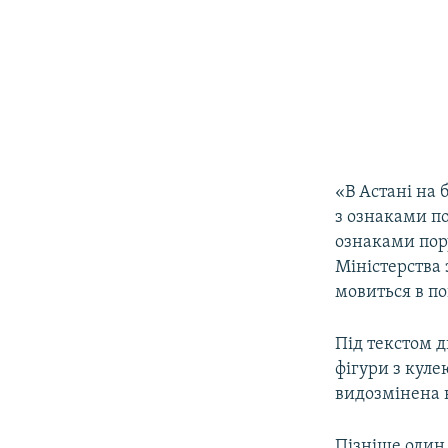
«В Астані на 
з ознаками по
ознаками пор
Міністерства 
мовиться в по
Під текстом д
фігури з куле
видозмінена к
Пізніше один 