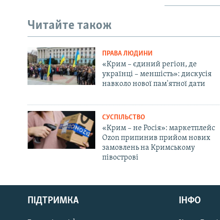
Читайте також
ПРАВА ЛЮДИНИ
«Крим – єдиний регіон, де
українці – меншість»: дискусія
навколо нової пам'ятної дати
СУСПІЛЬСТВО
«Крим – не Росія»: маркетплейс
Ozon припинив прийом нових
замовлень на Кримському
півострові
Русский
ПІДТРИМКА
ІНФО
Qırımtatar