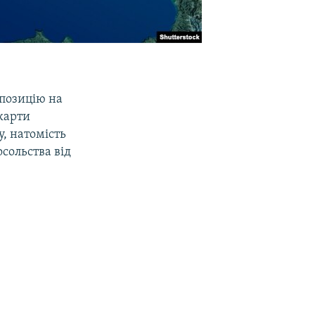
спозицію на
 карти
у, натомість
сольства від