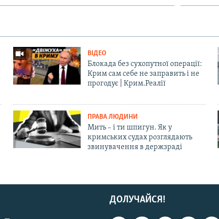
ВІДЕО
Блокада без сухопутної операції:
Крим сам себе не заправить і не
прогодує | Крим.Реалії
ПРАВА ЛЮДИНИ
Мить – і ти шпигун. Як у
кримських судах розглядають
звинувачення в держзраді
ДОЛУЧАЙСЯ!