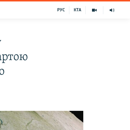
РУС
КТА
у
артою
о