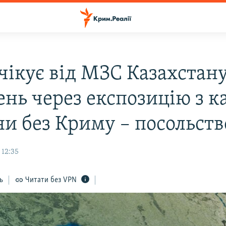
очікує від МЗС Казахстан
ень через експозицію з к
ни без Криму – посольств
 12:35
ь
Читати без VPN