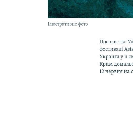
Ілюстративне фото
Посольство Ук
фестивалі Ast
України у її 
Крим домальов
12 червня на с