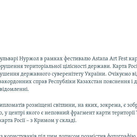
бульварі Нуржол в рамках фестивалю Astana Art Fest ка
рушення територіальної цілісності держави. Карта Росії
ушення державного суверенітету України. Очікуємо ві
закордонних справ Республіки Казахстан пояснення і д
відомленні.
ипломатів розміщені світлини, на яких, зокрема, є зо
ю, у центрі якого є неповний фрагмент карти території 
арта Росії – з Кримом у складі.
з користувачів під цим дописом розмістив фотографію,