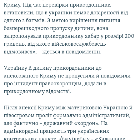
Криму. Під час перевірки прикордонники
встановили, що в українки немає довіреності від
одного з батьків. З метою вирішення питання
безперешкодного пропуску дитини, вона
запропонувала прикордоннику хабар у розмірі 200
гривень, від якого військовослужбовець
відмовився», – ідеться в повідомленні.
Українку й дитину прикордонники до
анексованого Криму не пропустили й повідомили
про інцидент правоохоронцям, додали в
прикордонному відомстві.
Після анексії Криму між материковою Україною й
півостровом проліг формально адміністративний,
але фактично – державний «кордон». На
адмінкордоні працюють три українських
контрольних пункти в'їзду/виїзду – «Каланчак»,