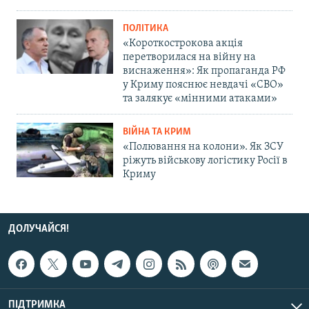
ПОЛІТИКА
«Короткострокова акція
перетворилася на війну на
виснаження»: Як пропаганда РФ
у Криму пояснює невдачі «СВО»
та залякує «мінними атаками»
ВІЙНА ТА КРИМ
«Полювання на колони». Як ЗСУ
ріжуть військову логістику Росії в
Криму
ДОЛУЧАЙСЯ!
ПІДТРИМКА