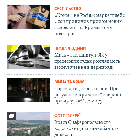
СУСПІЛЬСТВО
«Крим – не Росія»: маркетплейс
Ozon припинив прийом нових
замовлень на Кримському
півострові
ПРАВА ЛЮДИНИ
Мить – і ти шпигун. Як у
кримських судах розглядають
звинувачення в держзраді
ВІЙНА ТА КРИМ
Сорок днів, сорок ночей. Про
результати кримської операції з
примусу Росії до миру
ФОТОГАЛЕРЕЇ
Краса Сімферопольського
водосховища та занедбаність
довкола