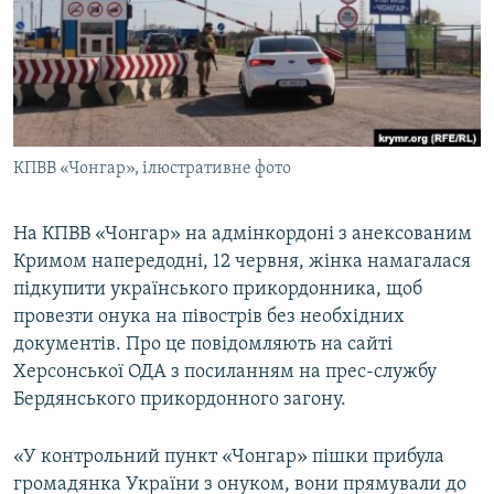
ВІДЕОУРОКИ «ELIFBE»
Русский
СВІДЧЕННЯ ОКУПАЦІЇ
Qırımtatar
УКРАЇНСЬКА ПРОБЛЕМА КРИМУ
ДОЛУЧАЙСЯ!
ІНФОГРАФІКА
КПВВ «Чонгар», ілюстративне фото
На КПВВ «Чонгар» на адмінкордоні з анексованим
Усі сайти RFE/RL
Кримом напередодні, 12 червня, жінка намагалася
підкупити українського прикордонника, щоб
провезти онука на півострів без необхідних
документів. Про це повідомляють на сайті
Херсонської ОДА з посиланням на прес-службу
Бердянського прикордонного загону.
«У контрольний пункт «Чонгар» пішки прибула
громадянка України з онуком, вони прямували до