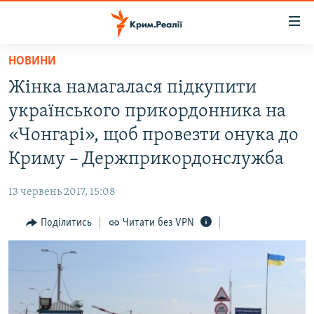
Доступність
посилання
Перейти
НОВИНИ
до
НОВИНИ
Жінка намагалася підкупити
основного
ВОДА.КРИМ
матеріалу
українського прикордонника на
ВІДЕО ТА ФОТО
Перейти
«Чонгарі», щоб провезти онука до
до
ПОЛІТИКА
Криму – Держприкордонслужба
основної
БЛОГИ
навігації
13 червень 2017, 15:08
Перейти
ПОГЛЯД
до
Поділитись
Читати без VPN
ІНТЕРВ'Ю
пошуку
ВСЕ ЗА ДЕНЬ
СПЕЦПРОЕКТИ
ЯК ОБІЙТИ БЛОКУВАННЯ
ДЕПОРТАЦІЯ