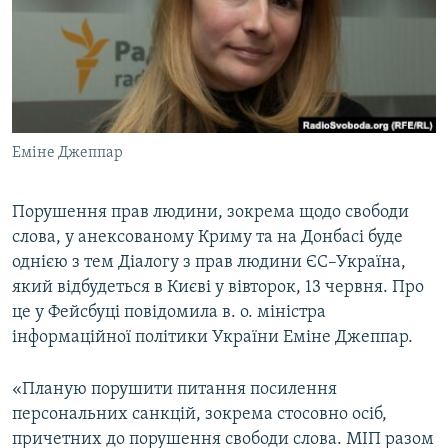
ВІДЕОУРОКИ «ELIFBE»
Русский
СВІДЧЕННЯ ОКУПАЦІЇ
Qırımtatar
УКРАЇНСЬКА ПРОБЛЕМА КРИМУ
ДОЛУЧАЙСЯ!
ІНФОГРАФІКА
Еміне Джеппар
Порушення прав людини, зокрема щодо свободи
Усі сайти RFE/RL
слова, у анексованому Криму та на Донбасі буде
однією з тем Діалогу з прав людини ЄС–Україна,
який відбудеться в Києві у вівторок, 13 червня. Про
це у Фейсбуці повідомила в. о. міністра
інформаційної політики України Еміне Джеппар.
«Планую порушити питання посилення
персональних санкцій, зокрема стосовно осіб,
причетних до порушення свободи слова. МІП разом