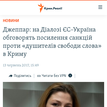
Доступність
посилання
Перейти
НОВИНИ
до
НОВИНИ
Джеппар: на Діалозі ЄС–Україна
основного
ВОДА.КРИМ
матеріалу
обговорять посилення санкцій
ВІДЕО ТА ФОТО
Перейти
проти «душителів свободи слова»
до
ПОЛІТИКА
в Криму
основної
БЛОГИ
навігації
13 червень 2017, 15:49
Перейти
ПОГЛЯД
до
Поділитись
Читати без VPN
ІНТЕРВ'Ю
пошуку
ВСЕ ЗА ДЕНЬ
СПЕЦПРОЕКТИ
ЯК ОБІЙТИ БЛОКУВАННЯ
ДЕПОРТАЦІЯ