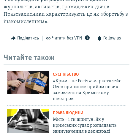
журналістів, активістів, громадських діячів.
Правозахисники характеризують це як «боротьбу з
інакомисленням».
Поділитись
Читати без VPN
Follow us
Читайте також
СУСПІЛЬСТВО
«Крим – не Росія»: маркетплейс
Ozon припинив прийом нових
замовлень на Кримському
півострові
ПРАВА ЛЮДИНИ
Мить – і ти шпигун. Як у
кримських судах розглядають
звинувачення в держзраді