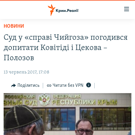
Доступність
посилання
Перейти
НОВИНИ
до
НОВИНИ
Суд у «справі Чийгоза» погодився
основного
ВОДА.КРИМ
матеріалу
допитати Ковітіді і Цекова –
ВІДЕО ТА ФОТО
Перейти
Полозов
до
ПОЛІТИКА
основної
13 червень 2017, 17:08
БЛОГИ
навігації
Перейти
Поділитись
Читати без VPN
ПОГЛЯД
до
ІНТЕРВ'Ю
пошуку
ВСЕ ЗА ДЕНЬ
СПЕЦПРОЕКТИ
ЯК ОБІЙТИ БЛОКУВАННЯ
ДЕПОРТАЦІЯ