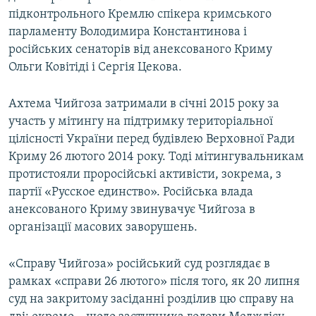
підконтрольного Кремлю спікера кримського
парламенту Володимира Константинова і
російських сенаторів від анексованого Криму
Ольги Ковітіді і Сергія Цекова.
Ахтема Чийгоза затримали в січні 2015 року за
участь у мітингу на підтримку територіальної
цілісності України перед будівлею Верховної Ради
Криму 26 лютого 2014 року. Тоді мітингувальникам
протистояли проросійські активісти, зокрема, з
партії «Русское единство». Російська влада
анексованого Криму звинувачує Чийгоза в
організації масових заворушень.
«Справу Чийгоза» російський суд розглядає в
рамках «справи 26 лютого» після того, як 20 липня
суд на закритому засіданні розділив цю справу на