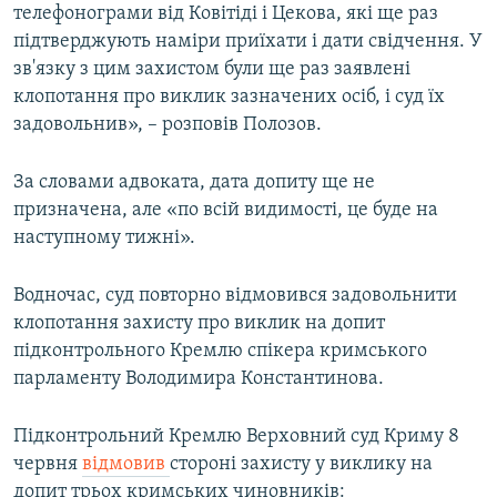
телефонограми від Ковітіді і Цекова, які ще раз
підтверджують наміри приїхати і дати свідчення. У
зв'язку з цим захистом були ще раз заявлені
клопотання про виклик зазначених осіб, і суд їх
задовольнив», – розповів Полозов.
За словами адвоката, дата допиту ще не
призначена, але «по всій видимості, це буде на
наступному тижні».
Водночас, суд повторно відмовився задовольнити
клопотання захисту про виклик на допит
підконтрольного Кремлю спікера кримського
парламенту Володимира Константинова.
Підконтрольний Кремлю Верховний суд Криму 8
червня
відмовив
стороні захисту у виклику на
допит трьох кримських чиновників: