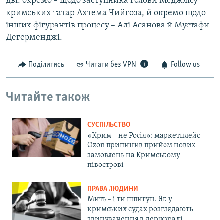
дві: окремо – щодо заступника голови Меджлісу
кримських татар Ахтема Чийгоза, й окремо щодо
інших фігурантів процесу – Алі Асанова й Мустафи
Дегерменджі.
Поділитись
Читати без VPN
Follow us
Читайте також
СУСПІЛЬСТВО
«Крим – не Росія»: маркетплейс
Ozon припинив прийом нових
замовлень на Кримському
півострові
ПРАВА ЛЮДИНИ
Мить – і ти шпигун. Як у
кримських судах розглядають
звинувачення в держзраді