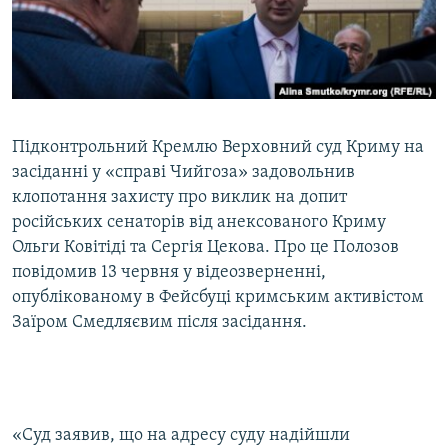
ВІДЕОУРОКИ «ELIFBE»
Русский
СВІДЧЕННЯ ОКУПАЦІЇ
Qırımtatar
УКРАЇНСЬКА ПРОБЛЕМА КРИМУ
ДОЛУЧАЙСЯ!
ІНФОГРАФІКА
Підконтрольний Кремлю Верховний суд Криму на
засіданні у «справі Чийгоза» задовольнив
клопотання захисту про виклик на допит
Усі сайти RFE/RL
російських сенаторів від анексованого Криму
Ольги Ковітіді та Сергія Цекова. Про це Полозов
повідомив 13 червня у відеозверненні,
опублікованому в Фейсбуці кримським активістом
Заїром Смедляєвим після засідання.
«Суд заявив, що на адресу суду надійшли