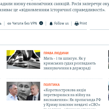
вадили низку економічних санкцій. Росія заперечує ок
називає це «відновленням історичної справедливості».
ь
Читати без VPN
Follow us
Print
ПРАВА ЛЮДИНИ
Мить – і ти шпигун. Як у
кримських судах розглядають
звинувачення в держзраді
ПОЛІТИКА
«Короткострокова акція
перетворилася на війну на
виснаження»: Як пропаганда РФ
у Криму пояснює невдачі «СВО»