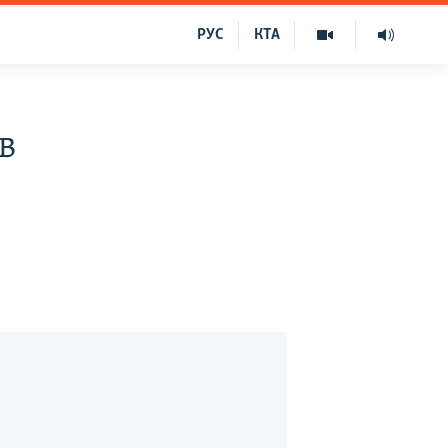
РУС
КТА
в