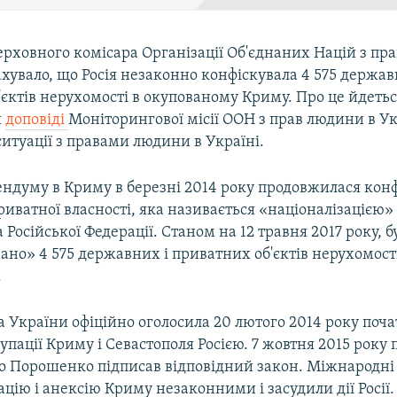
ерховного комісара Організації Об'єднаних Націй з пр
увало, що Росія незаконно конфіскувала 4 575 держав
єктів нерухомості в окупованому Криму. Про це йдетьс
й
доповіді
Моніторингової місії ООН з прав людини в Ук
итуації з правами людини в Україні.
ендуму в Криму в березні 2014 року продовжилася конф
риватної власності, яка називається «націоналізацією»
 Російської Федерації. Станом на 12 травня 2017 року, б
ано» 4 575 державних і приватних об'єктів нерухомості
.
 України офіційно оголосила 20 лютого 2014 року поч
упації Криму і Севастополя Росією. 7 жовтня 2015 року
о Порошенко підписав відповідний закон. Міжнародні 
цію і анексію Криму незаконними і засудили дії Росії.