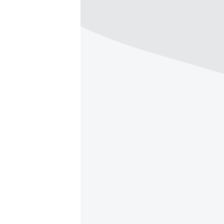
ВІДЕОУРОКИ «ELIFBE»
СВІДЧЕННЯ ОКУПАЦІЇ
УКРАЇНСЬКА ПРОБЛЕМА КРИМУ
ІНФОГРАФІКА