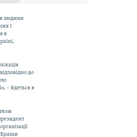
ав людини
них і
я в
раїні,
іскація
 відповідно до
уло
», – йдеться в
атком
 президент
організації
 Країни