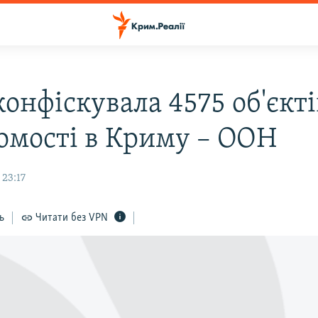
конфіскувала 4575 об'єкті
омості в Криму – ООН
 23:17
ь
Читати без VPN