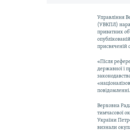
Управління В
(УВКПЛ) нарах
приватних об'
опубліковані
присвяченій с
«Після рефер
державної і п
законодавства
«націоналізов
повідомленні
Верховна Рада
тимчасової ок
України Петр
визнали окупа