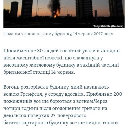
ВІДЕОУРОКИ «ELIFBE»
Русский
СВІДЧЕННЯ ОКУПАЦІЇ
Qırımtatar
УКРАЇНСЬКА ПРОБЛЕМА КРИМУ
Пожежа у лондонському будинку, 14 червня 2017 року
ДОЛУЧАЙСЯ!
ІНФОГРАФІКА
Щонайменше 30 людей госпіталізували в Лондоні
після масштабної пожежі, що спалахнула у
Усі сайти RFE/RL
висотному житловому будинку в західній частині
британської столиці 14 червня.
Вогонь розгорівся в будинку, який називають
вежею Гренфелл, у середу вдосвіта. Приблизно 200
пожежників усе ще борються з вогнем.Через
чотири години після оголошення тривоги на
декількох поверхах 27-поверхового
багатоквартирного будинку все ще видно ознаки