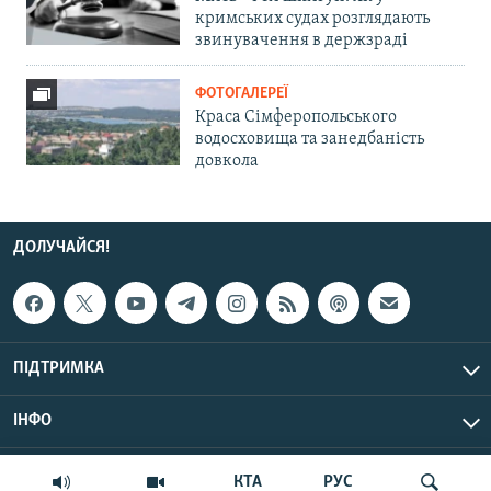
кримських судах розглядають
звинувачення в держзраді
ФОТОГАЛЕРЕЇ
Краса Сімферопольського
водосховища та занедбаність
довкола
ДОЛУЧАЙСЯ!
ПІДТРИМКА
ІНФО
© Крим.Реалії, 2026 | Усі права застережено.
КТА
РУС