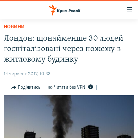
Доступність
посилання
Перейти
НОВИНИ
до
НОВИНИ
Лондон: щонайменше 30 людей
основного
ВОДА.КРИМ
матеріалу
госпіталізовані через пожежу в
ВІДЕО ТА ФОТО
Перейти
житловому будинку
до
ПОЛІТИКА
основної
14 червень 2017, 10:33
БЛОГИ
навігації
Перейти
Поділитись
Читати без VPN
ПОГЛЯД
до
ІНТЕРВ'Ю
пошуку
ВСЕ ЗА ДЕНЬ
СПЕЦПРОЕКТИ
ЯК ОБІЙТИ БЛОКУВАННЯ
ДЕПОРТАЦІЯ