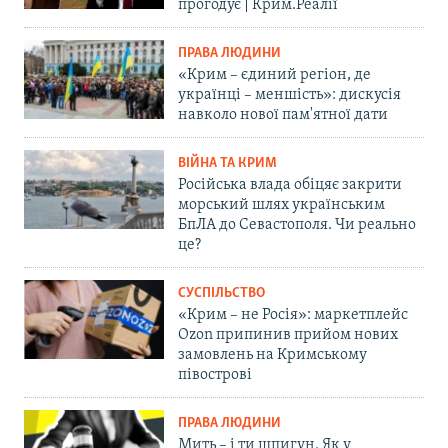
прогодує | Крим.Реалії
ПРАВА ЛЮДИНИ
«Крим – єдиний регіон, де
українці – меншість»: дискусія
навколо нової пам'ятної дати
ВІЙНА ТА КРИМ
Російська влада обіцяє закрити
морський шлях українським
БпЛА до Севастополя. Чи реально
це?
СУСПІЛЬСТВО
«Крим – не Росія»: маркетплейс
Ozon припинив прийом нових
замовлень на Кримському
півострові
ПРАВА ЛЮДИНИ
Мить – і ти шпигун. Як у