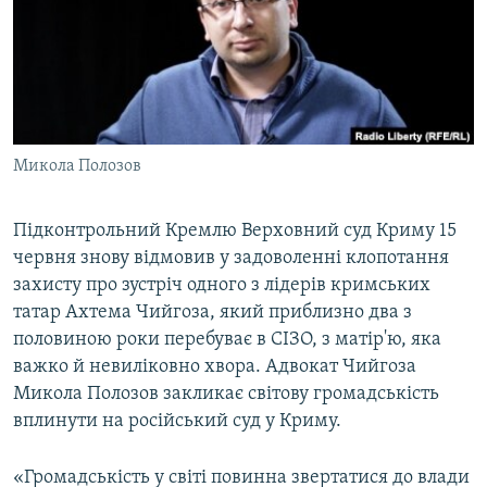
ВІДЕОУРОКИ «ELIFBE»
Русский
СВІДЧЕННЯ ОКУПАЦІЇ
Qırımtatar
УКРАЇНСЬКА ПРОБЛЕМА КРИМУ
ДОЛУЧАЙСЯ!
ІНФОГРАФІКА
Микола Полозов
Підконтрольний Кремлю Верховний суд Криму 15
Усі сайти RFE/RL
червня знову відмовив у задоволенні клопотання
захисту про зустріч одного з лідерів кримських
татар Ахтема Чийгоза, який приблизно два з
половиною роки перебуває в СІЗО, з матір'ю, яка
важко й невиліковно хвора. Адвокат Чийгоза
Микола Полозов закликає світову громадськість
вплинути на російський суд у Криму.
«Громадськість у світі повинна звертатися до влади