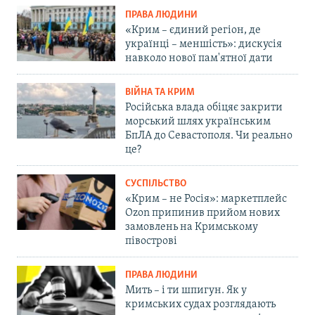
ПРАВА ЛЮДИНИ
«Крим – єдиний регіон, де
українці – меншість»: дискусія
навколо нової пам'ятної дати
ВІЙНА ТА КРИМ
Російська влада обіцяє закрити
морський шлях українським
БпЛА до Севастополя. Чи реально
це?
СУСПІЛЬСТВО
«Крим – не Росія»: маркетплейс
Ozon припинив прийом нових
замовлень на Кримському
півострові
ПРАВА ЛЮДИНИ
Мить – і ти шпигун. Як у
кримських судах розглядають