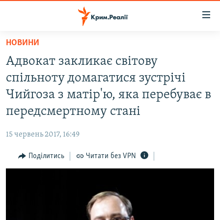
Доступність
посилання
Перейти
НОВИНИ
до
НОВИНИ
Адвокат закликає світову
основного
ВОДА.КРИМ
матеріалу
спільноту домагатися зустрічі
ВІДЕО ТА ФОТО
Перейти
Чийгоза з матір'ю, яка перебуває в
до
ПОЛІТИКА
передсмертному стані
основної
БЛОГИ
навігації
15 червень 2017, 16:49
Перейти
ПОГЛЯД
до
Поділитись
Читати без VPN
ІНТЕРВ'Ю
пошуку
ВСЕ ЗА ДЕНЬ
СПЕЦПРОЕКТИ
ЯК ОБІЙТИ БЛОКУВАННЯ
ДЕПОРТАЦІЯ