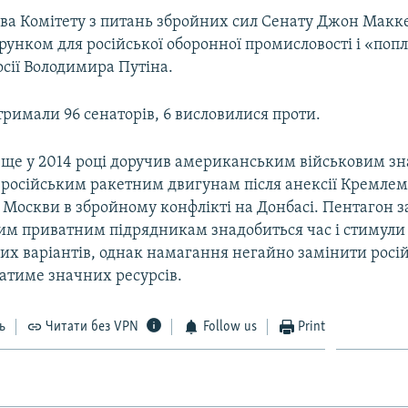
ова Комітету з питань збройних сил Сенату Джон Макк
унком для російської оборонної промисловості і «поп
сії Володимира Путіна.
римали 96 сенаторів, 6 висловилися проти.
ще у 2014 році доручив американським військовим з
 російським ракетним двигунам після анексії Кремлем
 Москви в збройному конфлікті на Донбасі. Пентагон з
м приватним підрядникам знадобиться час і стимули
их варіантів, однак намагання негайно замінити росі
атиме значних ресурсів.
ь
Читати без VPN
Follow us
Print