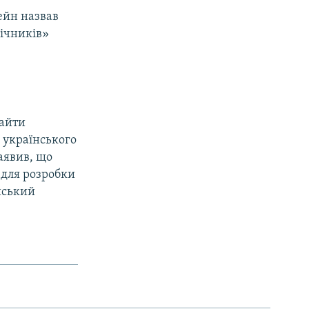
ейн назвав
лічників»
найти
 українського
аявив, що
 для розробки
йський