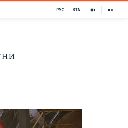
РУС
КТА
уни