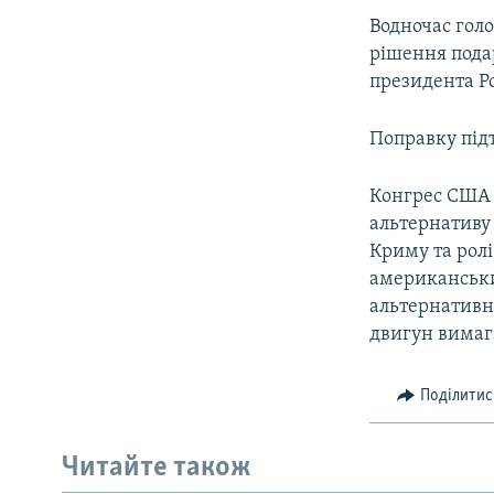
Водночас гол
рішення подар
президента Ро
Поправку підт
Конгрес США 
альтернативу
Криму та ролі
американськи
альтернативн
двигун вимаг
Поділитис
Читайте також