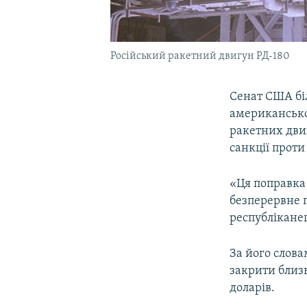
Російський ракетний двигун РД-180
Сенат США біл
американсько
ракетних дви
санкції проти 
«Ця поправка 
безперервне 
республіканец
За його слов
закрити близ
доларів.