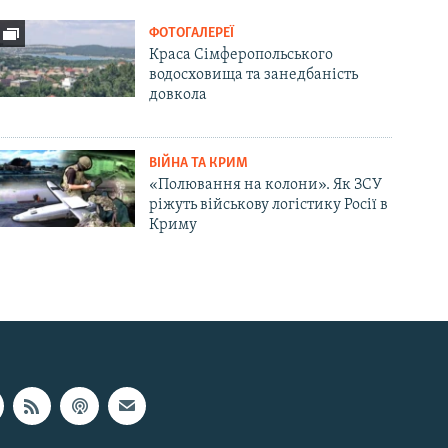
ФОТОГАЛЕРЕЇ
Краса Сімферопольського
водосховища та занедбаність
довкола
ВІЙНА ТА КРИМ
«Полювання на колони». Як ЗСУ
ріжуть військову логістику Росії в
Криму