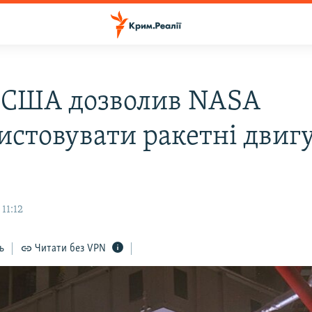
 США дозволив NASA
истовувати ракетні двиг
11:12
ь
Читати без VPN