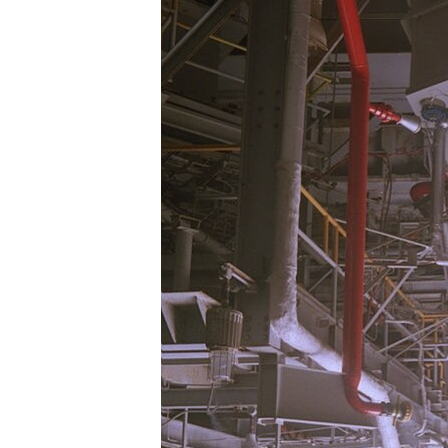
ВІДЕОУРОКИ «ELIFBE»
СВІДЧЕННЯ ОКУПАЦІЇ
УКРАЇНСЬКА ПРОБЛЕМА КРИМУ
ІНФОГРАФІКА