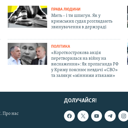
ПРАВА ЛЮДИНИ
Мить – і ти шпигун. Як у
кримських судах розглядають
звинувачення в держзраді
ПОЛІТИКА
«Короткострокова акція
перетворилася на війну на
виснаження»: Як пропаганда РФ
у Криму пояснює невдачі «СВО»
та залякує «мінними атаками»
ДОЛУЧАЙСЯ!
. Про нас