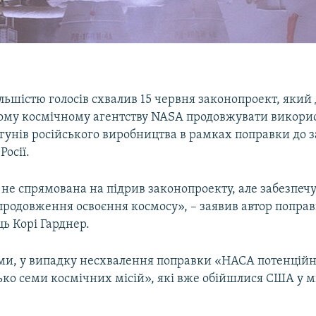
ьшістю голосів схвалив 15 червня законопроект, який
му космічному агентству NASA продовжувати викори
гунів російського виробництва в рамках поправки до 
Росії.
не спрямована на підрив законопроекту, але забезпечу
продовження освоєння космосу», – заявив автор поправ
ь Корі Гарднер.
ами, у випадку несхвалення поправки «НАСА потенційн
ько семи космічних місій», які вже обійшлися США у м