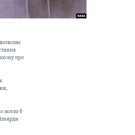
 дозволяє
стання
закону про
є
ки,
о могло б
ільярди