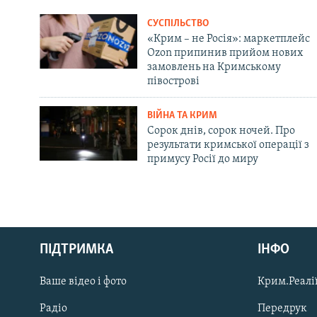
СУСПІЛЬСТВО
«Крим – не Росія»: маркетплейс
Ozon припинив прийом нових
замовлень на Кримському
півострові
ВІЙНА ТА КРИМ
Сорок днів, сорок ночей. Про
результати кримської операції з
примусу Росії до миру
Русский
ПІДТРИМКА
ІНФО
Qırımtatar
Ваше відео і фото
Крим.Реалії
ДОЛУЧАЙСЯ!
Радіо
Передрук