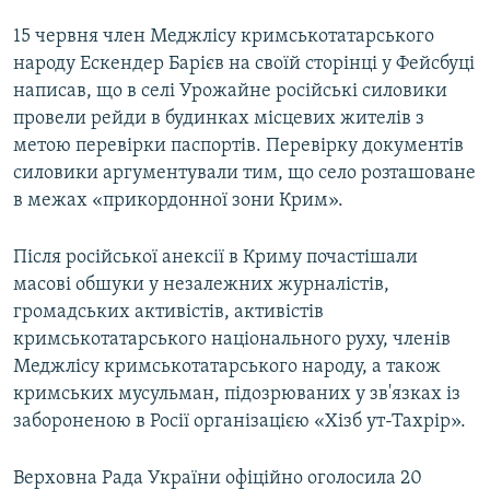
15 червня член Меджлісу кримськотатарського
народу Ескендер Барієв на своїй сторінці у Фейсбуці
написав, що в селі Урожайне російські силовики
провели рейди в будинках місцевих жителів з
метою перевірки паспортів. Перевірку документів
силовики аргументували тим, що село розташоване
в межах «прикордонної зони Крим».
Після російської анексії в Криму почастішали
масові обшуки у незалежних журналістів,
громадських активістів, активістів
кримськотатарського національного руху, членів
Меджлісу кримськотатарського народу, а також
кримських мусульман, підозрюваних у зв'язках із
забороненою в Росії організацією «Хізб ут-Тахрір».
Верховна Рада України офіційно оголосила 20