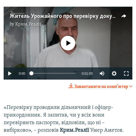
Житель Урожайного про перевірку документів російськими прикордонниками
by
Крим.Реалії
No media source currently available
0:00
0:01:03
Завантажити на комп'ютер
«Перевірку проводили дільничний і офіцер-
прикордонник. Я запитав, чи у всіх вони
перевіряють паспорти, відповіли, що ні –
вибірково», – розповів
Крим.Реалії
Умер Аметов.