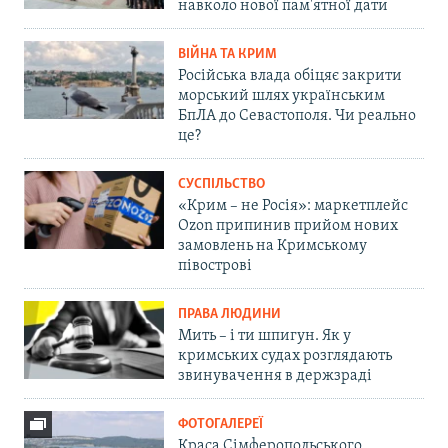
навколо нової пам'ятної дати
ВІЙНА ТА КРИМ
Російська влада обіцяє закрити
морський шлях українським
БпЛА до Севастополя. Чи реально
це?
СУСПІЛЬСТВО
«Крим – не Росія»: маркетплейс
Ozon припинив прийом нових
замовлень на Кримському
півострові
ПРАВА ЛЮДИНИ
Мить – і ти шпигун. Як у
кримських судах розглядають
звинувачення в держзраді
ФОТОГАЛЕРЕЇ
Краса Сімферопольського