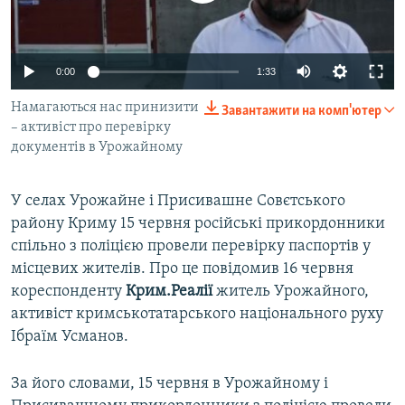
ВІДЕОУРОКИ «ELIFBE»
Русский
СВІДЧЕННЯ ОКУПАЦІЇ
Qırımtatar
0:00
1:33
УКРАЇНСЬКА ПРОБЛЕМА КРИМУ
Намагаються нас принизити
Завантажити на комп'ютер
ДОЛУЧАЙСЯ!
ІНФОГРАФІКА
– активіст про перевірку
документів в Урожайному
Усі сайти RFE/RL
У селах Урожайне і Присивашне Совєтського
району Криму 15 червня російські прикордонники
спільно з поліцією провели перевірку паспортів у
місцевих жителів. Про це повідомив 16 червня
кореспонденту
Крим.Реалії
житель Урожайного,
активіст кримськотатарського національного руху
Ібраїм Усманов.
За його словами, 15 червня в Урожайному і