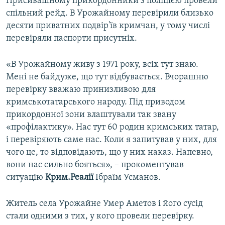
Присивашному прикордонники з поліцією провели
спільний рейд. В Урожайному перевірили близько
десяти приватних подвір'їв кримчан, у тому числі
перевіряли паспорти присутніх.
«В Урожайному живу з 1971 року, всіх тут знаю.
Мені не байдуже, що тут відбувається. Вчорашню
перевірку вважаю принизливою для
кримськотатарського народу. Під приводом
прикордонної зони влаштували так звану
«профілактику». Нас тут 60 родин кримських татар,
і перевіряють саме нас. Коли я запитував у них, для
чого це, то відповідають, що у них наказ. Напевно,
вони нас сильно бояться», – прокоментував
ситуацію
Крим.Реалії
Ібраїм Усманов.
Житель села Урожайне Умер Аметов і його сусід
стали одними з тих, у кого провели перевірку.