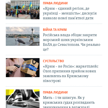
ПРАВА ЛЮДИНИ
«Крим – єдиний регіон, де
українці – меншість»: дискусія
навколо нової пам'ятної дати
ВІЙНА ТА КРИМ
Російська влада обіцяє закрити
морський шлях українським
БпЛА до Севастополя. Чи реально
це?
СУСПІЛЬСТВО
«Крим – не Росія»: маркетплейс
Ozon припинив прийом нових
замовлень на Кримському
півострові
ПРАВА ЛЮДИНИ
Мить – і ти шпигун. Як у
кримських судах розглядають
звинувачення в держзраді