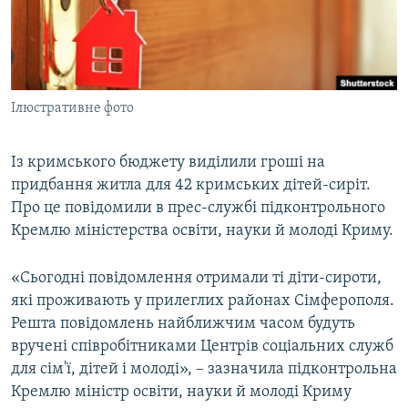
ВІДЕОУРОКИ «ELIFBE»
Русский
СВІДЧЕННЯ ОКУПАЦІЇ
Qırımtatar
УКРАЇНСЬКА ПРОБЛЕМА КРИМУ
Ілюстративне фото
ДОЛУЧАЙСЯ!
ІНФОГРАФІКА
Із кримського бюджету виділили гроші на
придбання житла для 42 кримських дітей-сиріт.
Усі сайти RFE/RL
Про це повідомили в прес-службі підконтрольного
Кремлю міністерства освіти, науки й молоді Криму.
«Сьогодні повідомлення отримали ті діти-сироти,
які проживають у прилеглих районах Сімферополя.
Решта повідомлень найближчим часом будуть
вручені співробітниками Центрів соціальних служб
для сім'ї, дітей і молоді», – зазначила підконтрольна
Кремлю міністр освіти, науки й молоді Криму