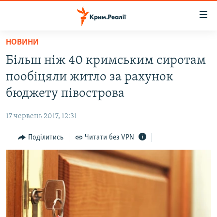
Доступність
посилання
Перейти
НОВИНИ
до
НОВИНИ
Більш ніж 40 кримським сиротам
основного
ВОДА.КРИМ
матеріалу
пообіцяли житло за рахунок
ВІДЕО ТА ФОТО
Перейти
бюджету півострова
до
ПОЛІТИКА
основної
17 червень 2017, 12:31
БЛОГИ
навігації
Перейти
Поділитись
Читати без VPN
ПОГЛЯД
до
ІНТЕРВ'Ю
пошуку
ВСЕ ЗА ДЕНЬ
СПЕЦПРОЕКТИ
ЯК ОБІЙТИ БЛОКУВАННЯ
ДЕПОРТАЦІЯ