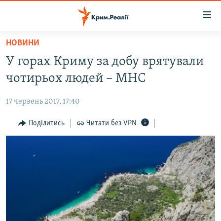
Доступність
посилання
Перейти
НОВИНИ
до
НОВИНИ
У горах Криму за добу врятували
основного
ВОДА.КРИМ
матеріалу
чотирьох людей – МНС
ВІДЕО ТА ФОТО
Перейти
до
17 червень 2017, 17:40
ПОЛІТИКА
основної
БЛОГИ
Поділитись
Читати без VPN
навігації
Перейти
ПОГЛЯД
до
ІНТЕРВ'Ю
пошуку
ВСЕ ЗА ДЕНЬ
СПЕЦПРОЕКТИ
ЯК ОБІЙТИ БЛОКУВАННЯ
ДЕПОРТАЦІЯ