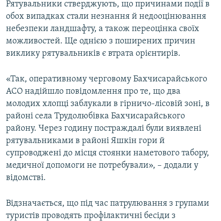
Рятувальники стверджують, що причинами події в
обох випадках стали незнання й недооцінювання
небезпеки ландшафту, а також переоцінка своїх
можливостей. Ще однією з поширених причин
виклику рятувальників є втрата орієнтирів.
«Так, оперативному черговому Бахчисарайського
АСО надійшло повідомлення про те, що два
молодих хлопці заблукали в гірничо-лісовій зоні, в
районі села Трудолюбівка Бахчисарайського
району. Через годину постраждалі були виявлені
рятувальниками в районі Яшкін гори й
супроводжені до місця стоянки наметового табору,
медичної допомоги не потребували», – додали у
відомстві.
Відзначається, що під час патрулювання з групами
туристів проводять профілактичні бесіди з