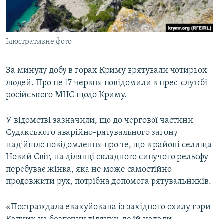
ВІДЕОУРОКИ «ELIFBE»
Русский
СВІДЧЕННЯ ОКУПАЦІЇ
Qırımtatar
Ілюстративне фото
УКРАЇНСЬКА ПРОБЛЕМА КРИМУ
ДОЛУЧАЙСЯ!
ІНФОГРАФІКА
За минулу добу в горах Криму врятували чотирьох
людей. Про це 17 червня повідомили в прес-службі
російського МНС щодо Криму.
Усі сайти RFE/RL
У відомстві зазначили, що до чергової частини
Судакського аварійно-рятувального загону
надійшло повідомлення про те, що в районі селища
Новий Світ, на ділянці складного сипучого рельєфу
перебуває жінка, яка не може самостійно
продовжити рух, потрібна допомога рятувальників.
«Постраждала евакуйована із західного схилу гори