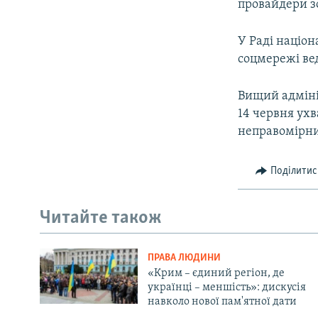
провайдери зо
У Раді націон
соцмережі ве
Вищий адміні
14 червня ух
неправомірн
Поділитис
Читайте також
ПРАВА ЛЮДИНИ
«Крим – єдиний регіон, де
українці – меншість»: дискусія
навколо нової пам'ятної дати