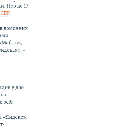
и. Про це 17
 СБУ
.
ів доменних
нами
Mail.ru»,
зидента», –
адив у дію
чає
 осіб.
и «Яндекс»,
т-