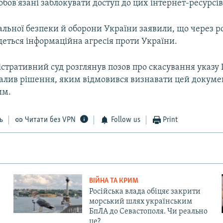
бов'язані заблокувати доступ до цих інтернет-ресурсів
альної безпеки й оборони України заявили, що через р
деться інформаційна агресія проти України.
стративний суд розглянув позов про скасування указу
валив рішення, яким відмовився визнавати цей докуме
им.
ь
Читати без VPN
Follow us
Print
ВІЙНА ТА КРИМ
Російська влада обіцяє закрити
морський шлях українським
БпЛА до Севастополя. Чи реально
це?