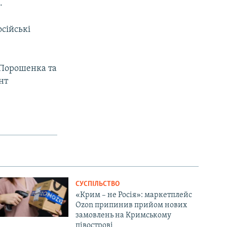
.
осійські
 Порошенка та
нт
СУСПІЛЬСТВО
«Крим – не Росія»: маркетплейс
Ozon припинив прийом нових
замовлень на Кримському
півострові