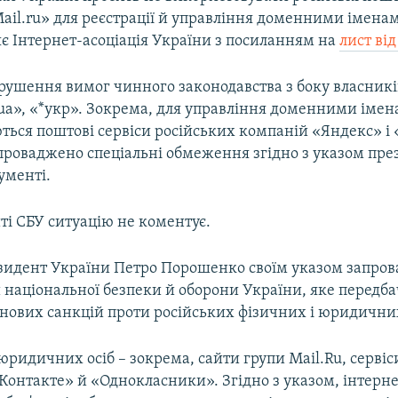
ail.ru» для реєстрації й управління доменними іменам
є Інтернет-асоціація України з посиланням на
лист від
рушення вимог чинного законодавства з боку власник
*ua», «*укр». Зокрема, для управління доменними іме
ься поштові сервіси російських компаній «Яндекс» і «
проваджено спеціальні обмеження згідно з указом пре
ументі.
ті СБУ ситуацію не коментує.
езидент України Петро Порошенко своїм указом запров
 національної безпеки й оборони України, яке передба
 нових санкцій проти російських фізичних і юридичних
юридичних осіб – зокрема, сайти групи Mail.Ru, сервіс
Контакте» й «Однокласники». Згідно з указом, інтерне