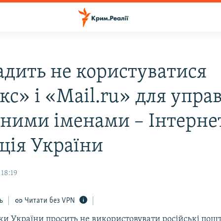
адить не користуватися
кс» і «Mail.ru» для упра
ними іменами – Інтерне
ація України
 18:19
ь
Читати без VPN
и України просить не використовувати російські пошт