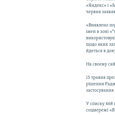
ВІДЕОУРОКИ «ELIFBE»
«Яндекс» і «M
СВІДЧЕННЯ ОКУПАЦІЇ
червня заявля
УКРАЇНСЬКА ПРОБЛЕМА КРИМУ
«Виявлено по
ІНФОГРАФІКА
імен в зоні «
використовуют
щодо яких за
йдеться в док
На своєму сай
15 травня пр
рішення Ради
застосування
У списку 468 
соцмережі «В