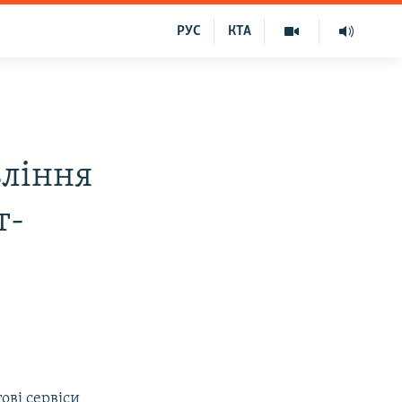
РУС
КТА
вління
т-
ові сервіси