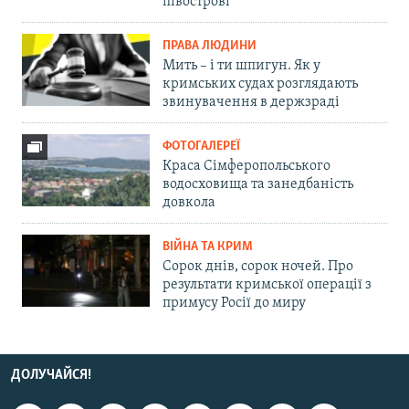
півострові
ПРАВА ЛЮДИНИ
Мить – і ти шпигун. Як у
кримських судах розглядають
звинувачення в держзраді
ФОТОГАЛЕРЕЇ
Краса Сімферопольського
водосховища та занедбаність
довкола
ВІЙНА ТА КРИМ
Сорок днів, сорок ночей. Про
результати кримської операції з
примусу Росії до миру
ДОЛУЧАЙСЯ!