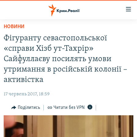
Доступність
посилання
Перейти
НОВИНИ
до
НОВИНИ
Фігуранту севастопольської
основного
ВОДА.КРИМ
матеріалу
«справи Хізб ут-Тахрір»
ВІДЕО ТА ФОТО
Перейти
Сайфуллаєву посилять умови
до
ПОЛІТИКА
утримання в російській колонії –
основної
БЛОГИ
навігації
активістка
Перейти
ПОГЛЯД
до
17 червень 2017, 18:59
ІНТЕРВ'Ю
пошуку
Поділитись
Читати без VPN
ВСЕ ЗА ДЕНЬ
СПЕЦПРОЕКТИ
ЯК ОБІЙТИ БЛОКУВАННЯ
ДЕПОРТАЦІЯ