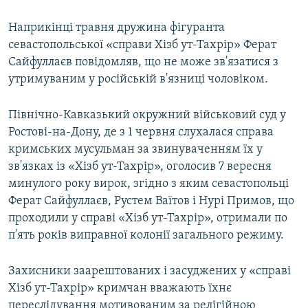
Наприкінці травня дружина фігуранта
севастопольської «справи Хізб ут-Тахрір» Ферат
Сайфуллаєв повідомляв, що не може зв'язатися з
утримуваним у російській в'язниці чоловіком.
Північно-Кавказький окружний військовий суд у
Ростові-на-Дону, де з 1 червня слухалася справа
кримських мусульман за звинуваченням їх у
зв'язках із «Хізб ут-Тахрір», оголосив 7 вересня
минулого року вирок, згідно з яким севастопольці
Ферат Сайфуллаєв, Рустем Ваїтов і Нурі Примов, що
проходили у справі «Хізб ут-Тахрір», отримали по
п'ять років виправної колонії загального режиму.
Захисники заарештованих і засуджених у «справі
Хізб ут-Тахрір» кримчан вважають їхнє
переслідування мотивованим за релігійною