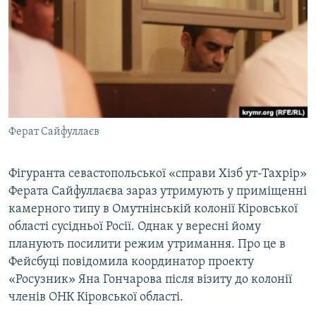
ВІДЕОУРОКИ «ELIFBE»
Русский
СВІДЧЕННЯ ОКУПАЦІЇ
Qırımtatar
УКРАЇНСЬКА ПРОБЛЕМА КРИМУ
ДОЛУЧАЙСЯ!
ІНФОГРАФІКА
Ферат Сайфуллаєв
Усі сайти RFE/RL
Фігуранта севастопольської «справи Хізб ут-Тахрір»
Ферата Сайфуллаєва зараз утримують у приміщенні
камерного типу в Омутнінській колонії Кіровської
області сусідньої Росії. Однак у вересні йому
планують посилити режим утримання. Про це в
Фейсбуці повідомила координатор проекту
«Росузник» Яна Гончарова після візиту до колонії
членів ОНК Кіровської області.