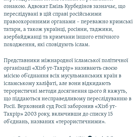
ознакою. Адвокат Еміль Курбедінов зазначає, що
переслідувані в цій справі російськими
правоохоронними органами – переважно кримські
татари, а також українці, росіяни, таджики,
азербайджанці та кримчани іншого етнічного
походження, які сповідують іслам.
Представники міжнародної ісламської політичної
організації «Хізб ут-Тахрір» називають своєю
місією об'єднання всіх мусульманських країн в
ісламському халіфаті, але вони відкидають
терористичні методи досягнення цього й кажуть,
що піддаються несправедливому переслідуванню в
Росії. Верховний суд Росії заборонив «Хізб ут-
Тахрір» 2003 року, включивши до списку 15
об'єднань, названих «терористичними».