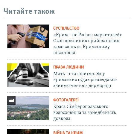
Читайте також
СУСПІЛЬСТВО
«Крим – не Росія»: маркетплейс
Ozon припинив прийом нових
замовлень на Кримському
півострові
ПРАВА ЛЮДИНИ
Мить – і ти шпигун. Як у
кримських судах розглядають
звинувачення в держзраді
ФОТОГАЛЕРЕЇ
Краса Сімферопольського
водосховища та занедбаність
довкола
ВІЙНА ТА КРИМ