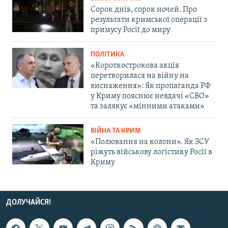
Сорок днів, сорок ночей. Про
результати кримської операції з
примусу Росії до миру
ПОЛІТИКА
«Короткострокова акція
перетворилася на війну на
виснаження»: Як пропаганда РФ
у Криму пояснює невдачі «СВО»
та залякує «мінними атаками»
ВІЙНА ТА КРИМ
«Полювання на колони». Як ЗСУ
ріжуть військову логістику Росії в
Криму
ДОЛУЧАЙСЯ!