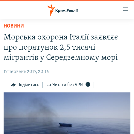
Доступність
посилання
Перейти
НОВИНИ
до
НОВИНИ
Морська охорона Італії заявляє
основного
ВОДА.КРИМ
матеріалу
про порятунок 2,5 тисячі
ВІДЕО ТА ФОТО
Перейти
мігрантів у Середземному морі
до
ПОЛІТИКА
основної
17 червень 2017, 20:16
БЛОГИ
навігації
Перейти
Поділитись
Читати без VPN
ПОГЛЯД
до
ІНТЕРВ'Ю
пошуку
ВСЕ ЗА ДЕНЬ
СПЕЦПРОЕКТИ
ЯК ОБІЙТИ БЛОКУВАННЯ
ДЕПОРТАЦІЯ