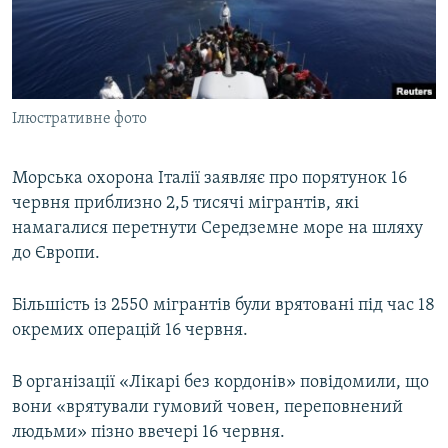
ВІДЕОУРОКИ «ELIFBE»
Русский
СВІДЧЕННЯ ОКУПАЦІЇ
Qırımtatar
УКРАЇНСЬКА ПРОБЛЕМА КРИМУ
Ілюстративне фото
ДОЛУЧАЙСЯ!
ІНФОГРАФІКА
Морська охорона Італії заявляє про порятунок 16
червня приблизно 2,5 тисячі мігрантів, які
Усі сайти RFE/RL
намагалися перетнути Середземне море на шляху
до Європи.
Більшість із 2550 мігрантів були врятовані під час 18
окремих операцій 16 червня.
В організації «Лікарі без кордонів» повідомили, що
вони «врятували гумовий човен, переповнений
людьми» пізно ввечері 16 червня.