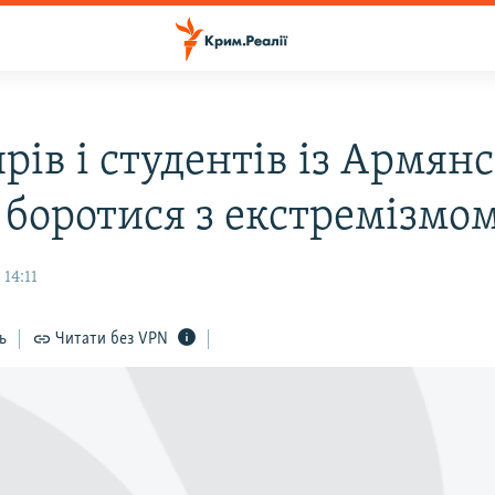
ів і студентів із Армян
 боротися з екстремізмо
 14:11
ь
Читати без VPN