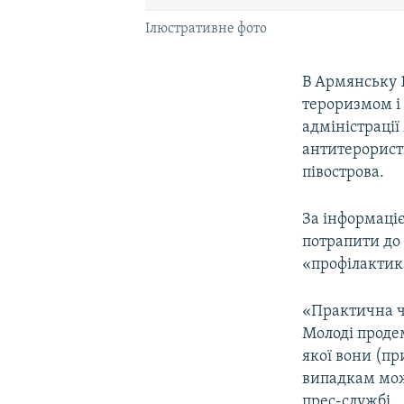
Ілюстративне фото
В Армянську 1
тероризмом і
адміністраці
антитерористи
півострова.
За інформаціє
потрапити до 
«профілактик
«Практична ч
Молоді проде
якої вони (п
випадкам мож
прес-службі.