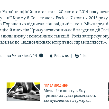
 України офіційно оголосила 20 лютого 2014 року поч
упації Криму й Севастополя Росією. 7 жовтня 2015 рок
о Порошенко підписав відповідний закон. Міжнародні 
цію й анексію Криму незаконними й засудили дії Росі
вадили низку економічних санкцій. Росія заперечує ок
називає це «відновленням історичної справедливості».
ь
Читати без VPN
Follow us
Print
ПРАВА ЛЮДИНИ
Мить – і ти шпигун. Як у
кримських судах розглядають
звинувачення в держзраді