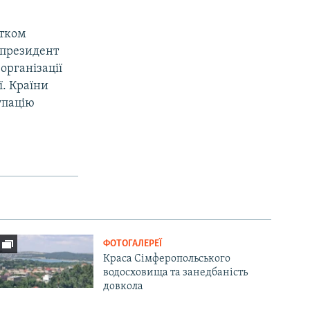
атком
у президент
організації
ї. Країни
упацію
ФОТОГАЛЕРЕЇ
Краса Сімферопольського
водосховища та занедбаність
довкола