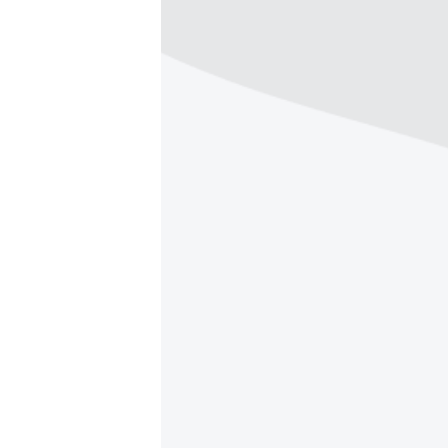
ВІДЕОУРОКИ «ELIFBE»
СВІДЧЕННЯ ОКУПАЦІЇ
УКРАЇНСЬКА ПРОБЛЕМА КРИМУ
ІНФОГРАФІКА