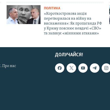
ПОЛІТИКА
«Короткострокова акція
перетворилася на війну на
виснаження»: Як пропаганда РФ
у Криму пояснює невдачі «СВО»
та залякує «мінними атаками»
ДОЛУЧАЙСЯ!
. Про нас