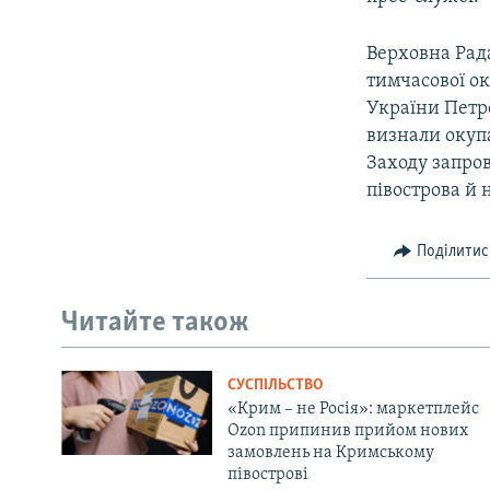
Верховна Рада
тимчасової ок
України Петр
визнали окупа
Заходу запро
півострова й 
Поділитис
Читайте також
СУСПІЛЬСТВО
«Крим – не Росія»: маркетплейс
Ozon припинив прийом нових
замовлень на Кримському
півострові