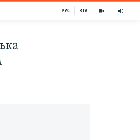
РУС
КТА
ська
м