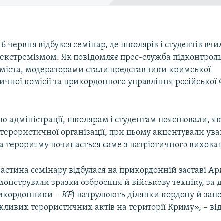
6 червня відбувся семінар, де школярів і студентів вчи
 екстремізмом. Як повідомляє прес-служба підконтрол
ї міста, модераторами стали представники кримської
чної комісії та прикордонного управління російської
ю адміністрації, школярам і студентам пояснювали, як
терористичної організації, при цьому акцентували ува
а тероризму починається саме з патріотичного вихова
астина семінару відбулася на прикордонній заставі Ар
монстрували зразки озброєння й військову техніку, за
рикордонники –
КР
) патрулюють ділянки кордону й зап
ливих терористичних актів на території Криму», – ві