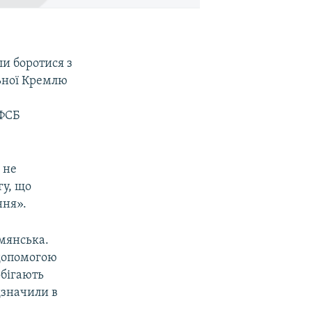
ли боротися з
ьної Кремлю
 ФСБ
 не
гу, що
ння».
мянська.
 допомогою
обігають
дзначили в