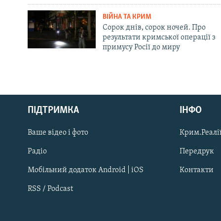
ВІЙНА ТА КРИМ
Сорок днів, сорок ночей. Про
результати кримської операції з
примусу Росії до миру
Русский
ПІДТРИМКА
ІНФО
Qırımtatar
Ваше відео і фото
Крим.Реалії
ДОЛУЧАЙСЯ!
Радіо
Передрук
Мобільний додаток Android | iOS
Контакти
RSS / Podcast
Усі сайти RFE/RL