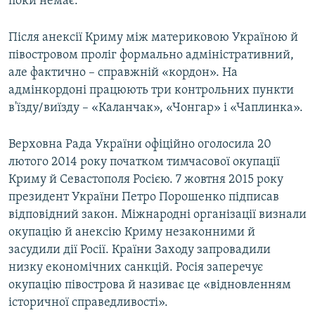
поки немає.
Після анексії Криму між материковою Україною й
півостровом проліг формально адміністративний,
але фактично – справжній «кордон». На
адмінкордоні працюють три контрольних пункти
в'їзду/виїзду – «Каланчак», «Чонгар» і «Чаплинка».
Верховна Рада України офіційно оголосила 20
лютого 2014 року початком тимчасової окупації
Криму й Севастополя Росією. 7 жовтня 2015 року
президент України Петро Порошенко підписав
відповідний закон. Міжнародні організації визнали
окупацію й анексію Криму незаконними й
засудили дії Росії. Країни Заходу запровадили
низку економічних санкцій. Росія заперечує
окупацію півострова й називає це «відновленням
історичної справедливості».