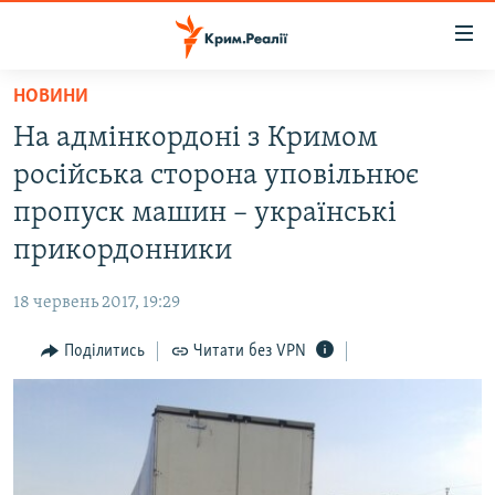
Доступність
посилання
Перейти
НОВИНИ
до
НОВИНИ
На адмінкордоні з Кримом
основного
ВОДА.КРИМ
матеріалу
російська сторона уповільнює
ВІДЕО ТА ФОТО
Перейти
пропуск машин – українські
до
ПОЛІТИКА
прикордонники
основної
БЛОГИ
навігації
18 червень 2017, 19:29
Перейти
ПОГЛЯД
до
Поділитись
Читати без VPN
ІНТЕРВ'Ю
пошуку
ВСЕ ЗА ДЕНЬ
СПЕЦПРОЕКТИ
ЯК ОБІЙТИ БЛОКУВАННЯ
ДЕПОРТАЦІЯ