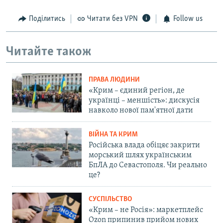
Поділитись
Читати без VPN
Follow us
Читайте також
ПРАВА ЛЮДИНИ
«Крим – єдиний регіон, де
українці – меншість»: дискусія
навколо нової пам'ятної дати
ВІЙНА ТА КРИМ
Російська влада обіцяє закрити
морський шлях українським
БпЛА до Севастополя. Чи реально
це?
СУСПІЛЬСТВО
«Крим – не Росія»: маркетплейс
Ozon припинив прийом нових