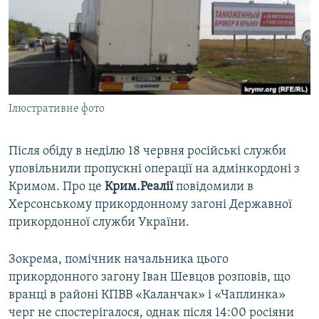
ВІДЕОУРОКИ «ELIFBE»
Русский
СВІДЧЕННЯ ОКУПАЦІЇ
Qırımtatar
УКРАЇНСЬКА ПРОБЛЕМА КРИМУ
ДОЛУЧАЙСЯ!
ІНФОГРАФІКА
Ілюстративне фото
Після обіду в неділю 18 червня російські служби
Усі сайти RFE/RL
уповільнили пропускні операції на адмінкордоні з
Кримом. Про це
Крим.Реалії
повідомили в
Херсонському прикордонному загоні Державної
прикордонної служби України.
Зокрема, помічник начальника цього
прикордонного загону Іван Шевцов розповів, що
вранці в районі КПВВ «Каланчак» і «Чаплинка»
черг не спостерігалося, однак після 14:00 росіяни