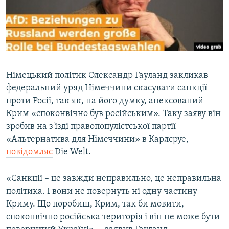
ВІДЕОУРОКИ «ELIFBE»
Русский
СВІДЧЕННЯ ОКУПАЦІЇ
Qırımtatar
УКРАЇНСЬКА ПРОБЛЕМА КРИМУ
ДОЛУЧАЙСЯ!
ІНФОГРАФІКА
Німецький політик Олександр Гауланд закликав
федеральний уряд Німеччини скасувати санкції
проти Росії, так як, на його думку, анексований
Усі сайти RFE/RL
Крим «споконвічно був російським». Таку заяву він
зробив на з'їзді правопопулістської партії
«Альтернатива для Німеччини» в Карлсруе,
повідомляє
Die Welt.
«Санкції – це завжди неправильно, це неправильна
політика. І вони не повернуть ні одну частину
Криму. Що поробиш, Крим, так би мовити,
споконвічно російська територія і він не може бути