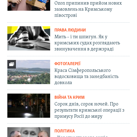
Ozon припинив прийом нових
замовлень на Кримському
півострові
ПРАВА ЛЮДИНИ
Мить – і ти шпигун. Як у
кримських судах розглядають
звинувачення в держзраді
ФОТОГАЛЕРЕЇ
Краса Сімферопольського
водосховища та занедбаність
довкола
ВІЙНА ТА КРИМ
Сорок днів, сорок ночей. Про
результати кримської операції з
примусу Росії до миру
ПОЛІТИКА