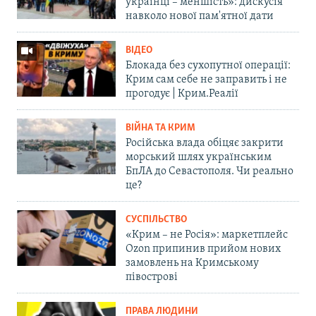
українці – меншість»: дискусія
навколо нової пам'ятної дати
ВІДЕО
Блокада без сухопутної операції:
Крим сам себе не заправить і не
прогодує | Крим.Реалії
ВІЙНА ТА КРИМ
Російська влада обіцяє закрити
морський шлях українським
БпЛА до Севастополя. Чи реально
це?
СУСПІЛЬСТВО
«Крим – не Росія»: маркетплейс
Ozon припинив прийом нових
замовлень на Кримському
півострові
ПРАВА ЛЮДИНИ