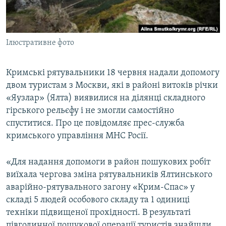
ВІДЕОУРОКИ «ELIFBE»
Русский
СВІДЧЕННЯ ОКУПАЦІЇ
Qırımtatar
Ілюстративне фото
УКРАЇНСЬКА ПРОБЛЕМА КРИМУ
ДОЛУЧАЙСЯ!
ІНФОГРАФІКА
Кримські рятувальники 18 червня надали допомогу
двом туристам з Москви, які в районі витоків річки
«Яузлар» (Ялта) виявилися на ділянці складного
Усі сайти RFE/RL
гірського рельєфу і не змогли самостійно
спуститися. Про це повідомляє прес-служба
кримського управління МНС Росії.
«Для надання допомоги в район пошукових робіт
виїхала чергова зміна рятувальників Ялтинського
аварійно-рятувального загону «Крим-Спас» у
складі 5 людей особового складу та 1 одиниці
техніки підвищеної прохідності. В результаті
півгодинної пошукової операції туристів знайшли.