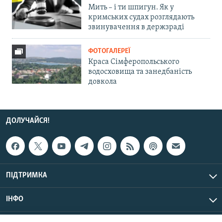
Мить – і ти шпигун. Як у
кримських судах розглядають
звинувачення в держзраді
ФОТОГАЛЕРЕЇ
Краса Сімферопольського
водосховища та занедбаність
довкола
ДОЛУЧАЙСЯ!
ПІДТРИМКА
ІНФО