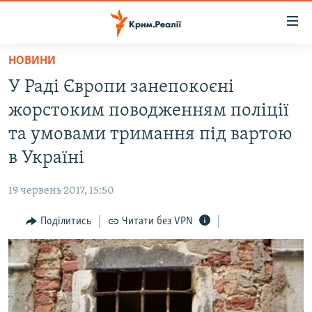
Доступність
посилання
Перейти
НОВИНИ
до
НОВИНИ
У Раді Європи занепокоєні
основного
ВОДА.КРИМ
матеріалу
жорстоким поводженням поліції
ВІДЕО ТА ФОТО
Перейти
та умовами тримання під вартою
до
ПОЛІТИКА
в Україні
основної
БЛОГИ
навігації
19 червень 2017, 15:50
Перейти
ПОГЛЯД
до
Поділитись
Читати без VPN
ІНТЕРВ'Ю
пошуку
ВСЕ ЗА ДЕНЬ
СПЕЦПРОЕКТИ
ЯК ОБІЙТИ БЛОКУВАННЯ
ДЕПОРТАЦІЯ