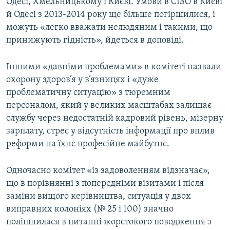
Одесі, Хмельницькому і Києві. Умови в СІЗО в Києві
й Одесі з 2013-2014 року ще більше погіршилися, і
можуть «легко вважати нелюдяним і такими, що
принижують гідність», йдеться в доповіді.
Іншими «давніми проблемами» в комітеті назвали
охорону здоров’я у в’язницях і «дуже
проблематичну ситуацію» з тюремним
персоналом, який у великих масштабах залишає
службу через недостатній кадровий рівень, мізерну
зарплату, стрес у відсутність інформації про вплив
реформи на їхнє професійне майбутнє.
Одночасно комітет «із задоволенням відзначає»,
що в порівнянні з попередніми візитами і після
заміни вищого керівництва, ситуація у двох
виправних колоніях (№ 25 і 100) значно
поліпшилася в питанні жорстокого поводження з