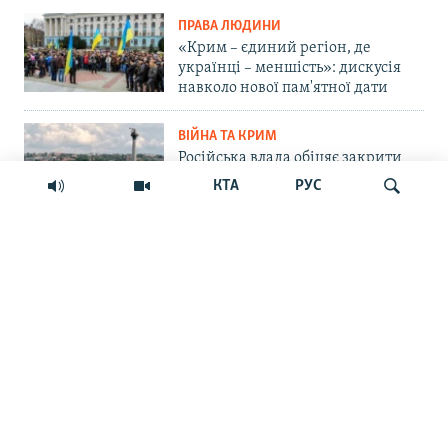
ПРАВА ЛЮДИНИ
«Крим – єдиний регіон, де
українці – меншість»: дискусія
навколо нової пам'ятної дати
ВІЙНА ТА КРИМ
Російська влада обіцяє закрити
морський шлях українським
КТА
РУС
БпЛА до Севастополя. Чи реально
це?
СУСПІЛЬСТВО
Шукати
«Крим – не Росія»: маркетплейс
Ozon припинив прийом нових
замовлень на Кримському
півострові
ПРАВА ЛЮДИНИ
Мить – і ти шпигун. Як у
кримських судах розглядають