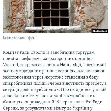
ВІДЕОУРОКИ «ELIFBE»
Русский
СВІДЧЕННЯ ОКУПАЦІЇ
Qırımtatar
УКРАЇНСЬКА ПРОБЛЕМА КРИМУ
ДОЛУЧАЙСЯ!
ІНФОГРАФІКА
Ілюстративне фото
Комітет Ради Європи із запобігання тортурам
Усі сайти RFE/RL
привітав реформу правоохоронних органів в
Україні, зокрема створення Нацполіції, і позитивні
зміни у відвіданих раніше колоніях, але висловив
занепокоєння через жорстоке ставлення з боку
співробітників поліції і через відсутність прогресу в
ситуації довічно ув’язнених. Про це йдеться у новій
доповіді комітету про ситуацію в українських
в’язницях, оприлюдненій 19 червня на сайті Ради
Європи, за результатами візиту до України у