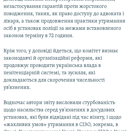
незастосування гарантій проти жорстокого
поводження, таких, як право доступу до адвоката і
лікаря, а також продовження практики утримання
осіб в установах поліції за межами встановленого
законом терміну в 72 години.
Крім того, у доповіді йдеться, що комітет визнає
законодавчі й організаційні реформи, які
продовжує проводити українська влада в
пенітенціарній системі, та зусилля, які
докладаються для скорочення чисельності
ув’язнених.
Водночас автори звіту висловили стурбованість
щодо насильства серед ув'язнених в досудових
установах, які були відвідані під час візиту, і щодо
«жахливих умов» утримання в СІЗО, зокрема, в