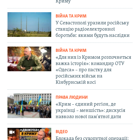
Криму
ВІЙНА ТА КРИМ
У Севастополі уразили російську
станцію радіоелектронної
боротьби: якими будуть наслідки
ВІЙНА ТА КРИМ
«Для них із Кримом розпочнеться
важка історія»: командир ОТУ
«Одеса» – про пастку для
російських військ на
Кінбурнській косі
ПРАВА ЛЮДИНИ
«Крим – єдиний регіон, де
українці – меншість»: дискусія
навколо нової пам'ятної дати
ВІДЕО
Блокада без сухопутної операції: