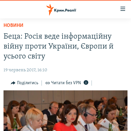
Доступність
посилання
Перейти
НОВИНИ
до
НОВИНИ
Беца: Росія веде інформаційну
основного
ВОДА.КРИМ
матеріалу
війну проти України, Європи й
ВІДЕО ТА ФОТО
Перейти
усього світу
до
ПОЛІТИКА
основної
19 червень 2017, 16:10
БЛОГИ
навігації
Перейти
Поділитись
Читати без VPN
ПОГЛЯД
до
ІНТЕРВ'Ю
пошуку
ВСЕ ЗА ДЕНЬ
СПЕЦПРОЕКТИ
ЯК ОБІЙТИ БЛОКУВАННЯ
ДЕПОРТАЦІЯ