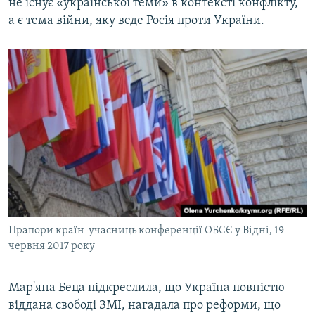
не існує «української теми» в контексті конфлікту,
а є тема війни, яку веде Росія проти України.
Прапори країн-учасниць конференції ОБСЄ у Відні, 19
червня 2017 року
Мар'яна Беца підкреслила, що Україна повністю
віддана свободі ЗМІ, нагадала про реформи, що