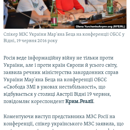
ВІДЕОУРОКИ «ELIFBE»
Русский
СВІДЧЕННЯ ОКУПАЦІЇ
Qırımtatar
УКРАЇНСЬКА ПРОБЛЕМА КРИМУ
Спікер МЗС України Мар'яна Беца на конференції ОБСЄ у
ДОЛУЧАЙСЯ!
ІНФОГРАФІКА
Відні, 19 червня 2016 року
Росія веде інформаційну війну не тільки проти
Усі сайти RFE/RL
України, але і проти країн Європи й усього світу,
заявила речник міністерства закордонних справ
України Мар'яна Беца на конференції ОБСЄ
«Свобода ЗМІ в умовах нестабільності», що
відбувається у столиці Австрії Відні 19 червня,
повідомляє кореспондент
Крим.Реалії
.
Коментуючи виступ представника МЗС Росії на
конференції, спікер українського МЗС заявила, що