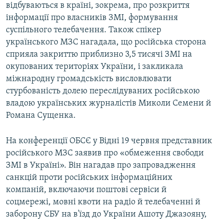
відбуваються в країні, зокрема, про розкриття
інформації про власників ЗМІ, формування
суспільного телебачення. Також спікер
українського МЗС нагадала, що російська сторона
сприяла закриттю приблизно 3,5 тисячі ЗМІ на
окупованих територіях України, і закликала
міжнародну громадськість висловлювати
стурбованість долею переслідуваних російською
владою українських журналістів Миколи Семени й
Романа Сущенка.
На конференції ОБСЄ у Відні 19 червня представник
російського МЗС заявив про «обмеження свободи
ЗМІ в Україні». Він нагадав про запровадження
санкцій проти російських інформаційних
компаній, включаючи поштові сервіси й
соцмережі, мовні квоти на радіо й телебаченні й
заборону СБУ на в'їзд до України Ашоту Джазояну,