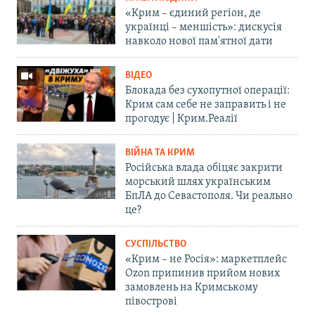
«Крим – єдиний регіон, де
українці – меншість»: дискусія
навколо нової пам'ятної дати
ВІДЕО
Блокада без сухопутної операції:
Крим сам себе не заправить і не
прогодує | Крим.Реалії
ВІЙНА ТА КРИМ
Російська влада обіцяє закрити
морський шлях українським
БпЛА до Севастополя. Чи реально
це?
СУСПІЛЬСТВО
«Крим – не Росія»: маркетплейс
Ozon припинив прийом нових
замовлень на Кримському
півострові