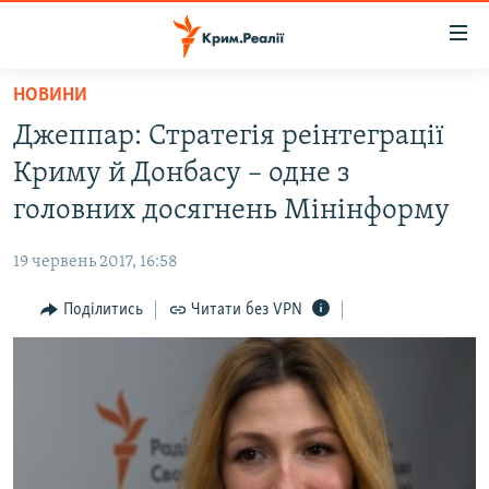
Доступність
посилання
Перейти
НОВИНИ
до
НОВИНИ
Джеппар: Стратегія реінтеграції
основного
ВОДА.КРИМ
матеріалу
Криму й Донбасу – одне з
ВІДЕО ТА ФОТО
Перейти
головних досягнень Мінінформу
до
ПОЛІТИКА
основної
19 червень 2017, 16:58
БЛОГИ
навігації
Перейти
Поділитись
Читати без VPN
ПОГЛЯД
до
ІНТЕРВ'Ю
пошуку
ВСЕ ЗА ДЕНЬ
СПЕЦПРОЕКТИ
ЯК ОБІЙТИ БЛОКУВАННЯ
ДЕПОРТАЦІЯ