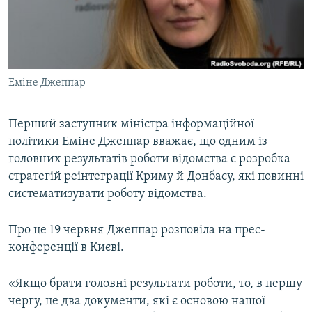
ВІДЕОУРОКИ «ELIFBE»
Русский
СВІДЧЕННЯ ОКУПАЦІЇ
Qırımtatar
УКРАЇНСЬКА ПРОБЛЕМА КРИМУ
Еміне Джеппар
ДОЛУЧАЙСЯ!
ІНФОГРАФІКА
Перший заступник міністра інформаційної
політики Еміне Джеппар вважає, що одним із
Усі сайти RFE/RL
головних результатів роботи відомства є розробка
стратегій реінтеграції Криму й Донбасу, які повинні
систематизувати роботу відомства.
Про це 19 червня Джеппар розповіла на прес-
конференції в Києві.
«Якщо брати головні результати роботи, то, в першу
чергу, це два документи, які є основою нашої