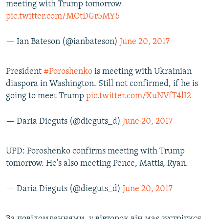
meeting with Trump tomorrow
pic.twitter.com/MOtDGr5MY5
— Ian Bateson (@ianbateson)
June 20, 2017
President
#Poroshenko
is meeting with Ukrainian
diaspora in Washington. Still not confirmed, if he is
going to meet Trump
pic.twitter.com/XuNVfT4lI2
— Daria Dieguts (@dieguts_d)
June 20, 2017
UPD: Poroshenko confirms meeting with Trump
tomorrow. He's also meeting Pence, Mattis, Ryan.
— Daria Dieguts (@dieguts_d)
June 20, 2017
За повідомленнями, у вівторок він має зустрітися,