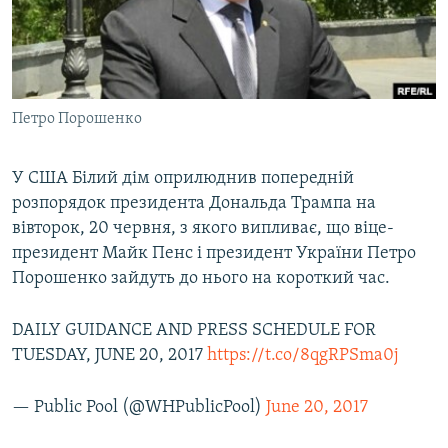
ВІДЕОУРОКИ «ELIFBE»
Русский
СВІДЧЕННЯ ОКУПАЦІЇ
Qırımtatar
УКРАЇНСЬКА ПРОБЛЕМА КРИМУ
Петро Порошенко
ДОЛУЧАЙСЯ!
ІНФОГРАФІКА
У США Білий дім оприлюднив попередній
розпорядок президента Дональда Трампа на
Усі сайти RFE/RL
вівторок, 20 червня, з якого випливає, що віце-
президент Майк Пенс і президент України Петро
Порошенко зайдуть до нього на короткий час.
DAILY GUIDANCE AND PRESS SCHEDULE FOR
TUESDAY, JUNE 20, 2017
https://t.co/8qgRPSma0j
— Public Pool (@WHPublicPool)
June 20, 2017