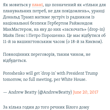
Як мовиться у
плані
, що позначений як «тільки для
планувальних потреб, не для повідомлень», уранці
Дональд Трамп матиме зустріч із радником із
національної безпеки Гербертом Раймондом
МакМастером, на яку до них «заскочать» (drop-in)
Майк Пенс і Петро Порошенко. Це має відбутися об
11-й за вашингтонським часом (о 18-й за Києвом).
Повноцінних переговорів, таким чином, не
відбудеться.
Poroshenko will get 'drop in' with President Trump
tomorrow, no full meeting, per White House.
— Andrew Beatty (@AndrewBeatty)
June 20, 2017
За кілька годин до того речник Білого дому