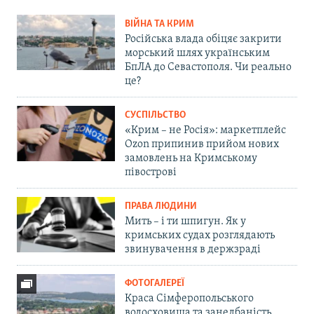
ВІЙНА ТА КРИМ
Російська влада обіцяє закрити
морський шлях українським
БпЛА до Севастополя. Чи реально
це?
СУСПІЛЬСТВО
«Крим – не Росія»: маркетплейс
Ozon припинив прийом нових
замовлень на Кримському
півострові
ПРАВА ЛЮДИНИ
Мить – і ти шпигун. Як у
кримських судах розглядають
звинувачення в держзраді
ФОТОГАЛЕРЕЇ
Краса Сімферопольського
водосховища та занедбаність