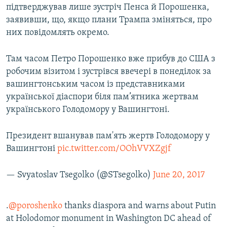
підтверджував лише зустріч Пенса й Порошенка,
заявивши, що, якщо плани Трампа зміняться, про
них повідомлять окремо.
Там часом Петро Порошенко вже прибув до США з
робочим візитом і зустрівся ввечері в понеділок за
вашингтонським часом із представниками
української діаспори біля пам’ятника жертвам
українського Голодомору у Вашингтоні.
Президент вшанував пам'ять жертв Голодомору у
Вашингтоні
pic.twitter.com/OOhVVXZgjf
— Svyatoslav Tsegolko (@STsegolko)
June 20, 2017
.
@poroshenko
thanks diaspora and warns about Putin
at Holodomor monument in Washington DC ahead of