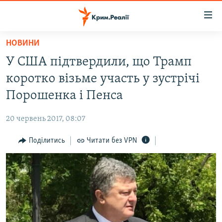
Доступність
посилання
Перейти
НОВИНИ
до
НОВИНИ
У США підтвердили, що Трамп
основного
ВОДА.КРИМ
матеріалу
коротко візьме участь у зустрічі
ВІДЕО ТА ФОТО
Перейти
Порошенка і Пенса
до
ПОЛІТИКА
основної
20 червень 2017, 08:07
БЛОГИ
навігації
Перейти
Поділитись
Читати без VPN
ПОГЛЯД
до
ІНТЕРВ'Ю
пошуку
ВСЕ ЗА ДЕНЬ
СПЕЦПРОЕКТИ
ЯК ОБІЙТИ БЛОКУВАННЯ
ДЕПОРТАЦІЯ