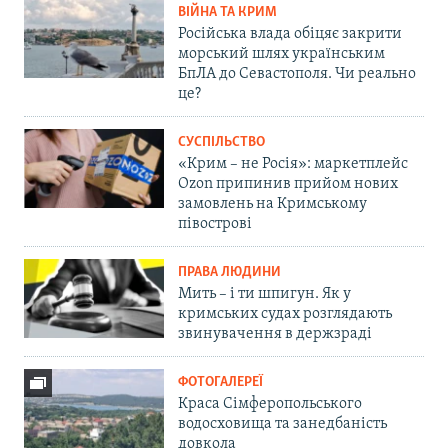
ВІЙНА ТА КРИМ
Російська влада обіцяє закрити
морський шлях українським
БпЛА до Севастополя. Чи реально
це?
СУСПІЛЬСТВО
«Крим – не Росія»: маркетплейс
Ozon припинив прийом нових
замовлень на Кримському
півострові
ПРАВА ЛЮДИНИ
Мить – і ти шпигун. Як у
кримських судах розглядають
звинувачення в держзраді
ФОТОГАЛЕРЕЇ
Краса Сімферопольського
водосховища та занедбаність
довкола