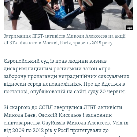
ВІДЕОУРОКИ «ELIFBE»
Русский
СВІДЧЕННЯ ОКУПАЦІЇ
Qırımtatar
УКРАЇНСЬКА ПРОБЛЕМА КРИМУ
Затримання ЛГБТ-активіста Миколи Алексєєва на акції
ДОЛУЧАЙСЯ!
ІНФОГРАФІКА
ЛГБТ-спільноти в Москві, Росія, травень 2015 року
Європейський суд із прав людини визнав
Усі сайти RFE/RL
дискримінаційним російський закон «про
заборону пропаганди нетрадиційних сексуальних
відносин серед неповнолітніх». Про це йдеться в
постанові, опублікованій на сайті суду 20 червня.
Зі скаргою до ЄСПЛ звернулися ЛГБТ-активісти
Микола Баєв, Олексій Кисельов і засновник
співтовариства GayRussia Микола Алексєєв. Усіх їх
від 2009 по 2012 рік у Росії притягували до