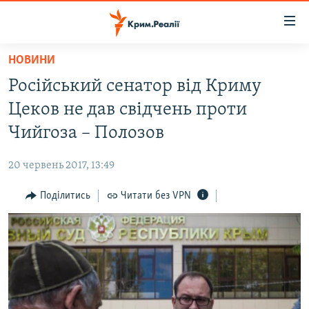
Доступність
посилання
Перейти
НОВИНИ
до
НОВИНИ
Російський сенатор від Криму
основного
ВОДА.КРИМ
матеріалу
Цеков не дав свідчень проти
ВІДЕО ТА ФОТО
Перейти
Чийгоза – Полозов
до
ПОЛІТИКА
основної
20 червень 2017, 13:49
БЛОГИ
навігації
Перейти
Поділитись
Читати без VPN
ПОГЛЯД
до
ІНТЕРВ'Ю
пошуку
ВСЕ ЗА ДЕНЬ
СПЕЦПРОЕКТИ
ЯК ОБІЙТИ БЛОКУВАННЯ
ДЕПОРТАЦІЯ