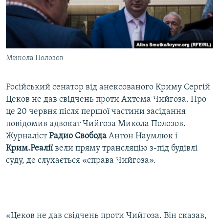
ВІДЕОУРОКИ «ELIFBE»
Русский
СВІДЧЕННЯ ОКУПАЦІЇ
Qırımtatar
УКРАЇНСЬКА ПРОБЛЕМА КРИМУ
Микола Полозов
ДОЛУЧАЙСЯ!
ІНФОГРАФІКА
Російський сенатор від анексованого Криму Сергій
Цеков не дав свідчень проти Ахтема Чийгоза. Про
Усі сайти RFE/RL
це 20 червня після першої частини засідання
повідомив адвокат Чийгоза Микола Полозов.
Журналіст
Радио Свобода
Антон Наумлюк і
Крим.Реалії
вели пряму трансляцію з-під будівлі
суду, де слухається «справа Чийгоза».
«Цеков не дав свідчень проти Чийгоза. Він сказав,