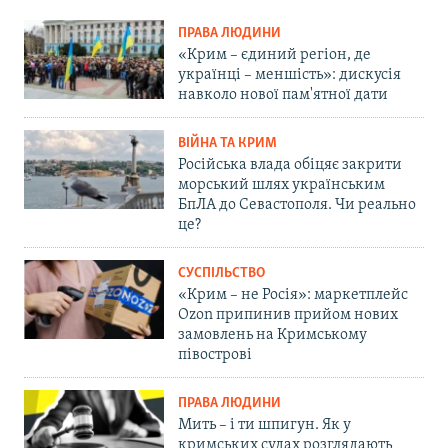
ПРАВА ЛЮДИНИ
«Крим – єдиний регіон, де
українці – меншість»: дискусія
навколо нової пам'ятної дати
ВІЙНА ТА КРИМ
Російська влада обіцяє закрити
морський шлях українським
БпЛА до Севастополя. Чи реально
це?
СУСПІЛЬСТВО
«Крим – не Росія»: маркетплейс
Ozon припинив прийом нових
замовлень на Кримському
півострові
ПРАВА ЛЮДИНИ
Мить – і ти шпигун. Як у
кримських судах розглядають