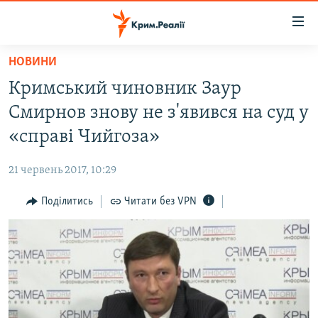
Доступність
посилання
Перейти
НОВИНИ
до
НОВИНИ
Кримський чиновник Заур
основного
ВОДА.КРИМ
матеріалу
Смирнов знову не з'явився на суд у
ВІДЕО ТА ФОТО
Перейти
«справі Чийгоза»
до
ПОЛІТИКА
основної
21 червень 2017, 10:29
БЛОГИ
навігації
Перейти
Поділитись
Читати без VPN
ПОГЛЯД
до
ІНТЕРВ'Ю
пошуку
ВСЕ ЗА ДЕНЬ
СПЕЦПРОЕКТИ
ЯК ОБІЙТИ БЛОКУВАННЯ
ДЕПОРТАЦІЯ