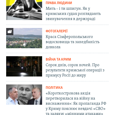
ПРАВА ЛЮДИНИ
Мить – і ти шпигун. Як у
кримських судах розглядають
звинувачення в держзраді
ФОТОГАЛЕРЕЇ
Краса Сімферопольського
водосховища та занедбаність
довкола
ВІЙНА ТА КРИМ
Сорок днів, сорок ночей. Про
результати кримської операції з
примусу Росії до миру
ПОЛІТИКА
«Короткострокова акція
перетворилася на війну на
виснаження»: Як пропаганда РФ
у Криму пояснює невдачі «СВО»
та залякує «мінними атаками»