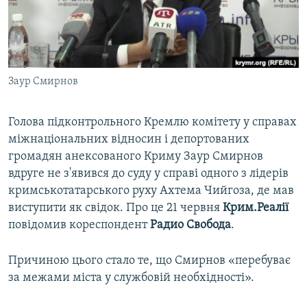
ВІДЕОУРОКИ «ELIFBE»
Русский
СВІДЧЕННЯ ОКУПАЦІЇ
Qırımtatar
УКРАЇНСЬКА ПРОБЛЕМА КРИМУ
Заур Смирнов
ДОЛУЧАЙСЯ!
ІНФОГРАФІКА
Голова підконтрольного Кремлю комітету у справах
міжнаціональних відносин і депортованих
Усі сайти RFE/RL
громадян анексованого Криму Заур Смирнов
вдруге не з'явився до суду у справі одного з лідерів
кримськотатарського руху Ахтема Чийгоза, де мав
виступити як свідок. Про це 21 червня
Крим.Реалії
повідомив кореспондент
Радио Свобода
.
Причиною цього стало те, що Смирнов «перебуває
за межами міста у службовій необхідності».