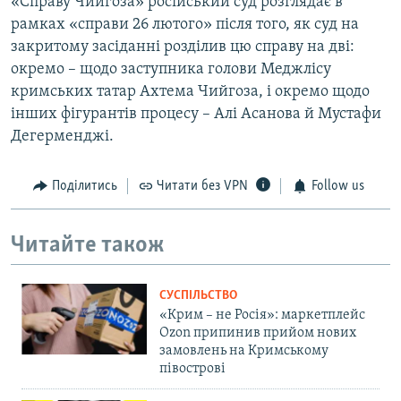
«Справу Чийгоза» російський суд розглядає в
рамках «справи 26 лютого» після того, як суд на
закритому засіданні розділив цю справу на дві:
окремо – щодо заступника голови Меджлісу
кримських татар Ахтема Чийгоза, і окремо щодо
інших фігурантів процесу – Алі Асанова й Мустафи
Дегерменджі.
Поділитись
Читати без VPN
Follow us
Читайте також
СУСПІЛЬСТВО
«Крим – не Росія»: маркетплейс
Ozon припинив прийом нових
замовлень на Кримському
півострові