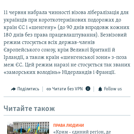
11 червня набрала чинності візова лібералізація для
українців при короткотермінових подорожах до
країн ЄС і «шенгену» (до 90 днів впродовж кожних
180 днів без права працевлаштування). Безвізовий
режим стосується всіх держав-членів
Європейського союзу, крім Великої Британії й
Ірландії, а також країн «шенгенської зони» з-поза
меж ЄС. Цей режим наразі не стосується так званих
«заморських володінь» Нідерландів і Франції.
Поділитись
Читати без VPN
Follow us
Читайте також
ПРАВА ЛЮДИНИ
«Крим – єдиний регіон, де