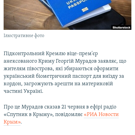
ВІДЕОУРОКИ «ELIFBE»
Русский
СВІДЧЕННЯ ОКУПАЦІЇ
Qırımtatar
УКРАЇНСЬКА ПРОБЛЕМА КРИМУ
Ілюстративне фото
ДОЛУЧАЙСЯ!
ІНФОГРАФІКА
Підконтрольний Кремлю віце-прем'єр
анексованого Криму Георгій Мурадов заявляє, що
Усі сайти RFE/RL
жителям півострова, які збираються оформити
український біометричний паспорт для виїзду за
кордон, загрожують арешти на материковій
частині Україні.
Про це Мурадов сказав 21 червня в ефірі радіо
«Спутник в Крыму», повідомляє
«РИА Новости
Крым»
.