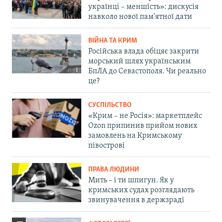
українці – меншість»: дискусія
навколо нової пам'ятної дати
ВІЙНА ТА КРИМ
Російська влада обіцяє закрити
морський шлях українським
БпЛА до Севастополя. Чи реально
це?
СУСПІЛЬСТВО
«Крим – не Росія»: маркетплейс
Ozon припинив прийом нових
замовлень на Кримському
півострові
ПРАВА ЛЮДИНИ
Мить – і ти шпигун. Як у
кримських судах розглядають
звинувачення в держзраді