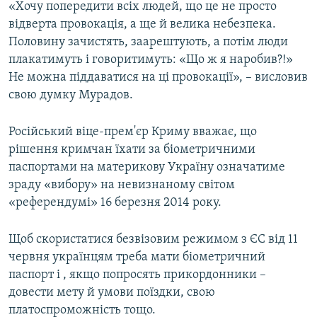
«Хочу попередити всіх людей, що це не просто
відверта провокація, а ще й велика небезпека.
Половину зачистять, заарештують, а потім люди
плакатимуть і говоритимуть: «Що ж я наробив?!»
Не можна піддаватися на ці провокації», – висловив
свою думку Мурадов.
Російський віце-прем'єр Криму вважає, що
рішення кримчан їхати за біометричними
паспортами на материкову Україну означатиме
зраду «вибору» на невизнаному світом
«референдумі» 16 березня 2014 року.
Щоб скористатися безвізовим режимом з ЄС від 11
червня українцям треба мати біометричний
паспорт і , якщо попросять прикордонники –
довести мету й умови поїздки, свою
платоспроможність тощо.