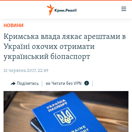
Доступність
посилання
Перейти
НОВИНИ
до
НОВИНИ
Кримська влада лякає арештами в
основного
ВОДА.КРИМ
матеріалу
Україні охочих отримати
ВІДЕО ТА ФОТО
Перейти
український біопаспорт
до
ПОЛІТИКА
основної
21 червень 2017, 22:49
БЛОГИ
навігації
Перейти
Поділитись
Читати без VPN
ПОГЛЯД
до
ІНТЕРВ'Ю
пошуку
ВСЕ ЗА ДЕНЬ
СПЕЦПРОЕКТИ
ЯК ОБІЙТИ БЛОКУВАННЯ
ДЕПОРТАЦІЯ