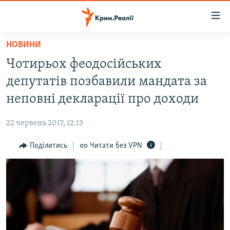
Доступність
посилання
Перейти
НОВИНИ
до
НОВИНИ
Чотирьох феодосійських
основного
ВОДА.КРИМ
матеріалу
депутатів позбавили мандата за
ВІДЕО ТА ФОТО
Перейти
неповні декларації про доходи
до
ПОЛІТИКА
основної
22 червень 2017, 12:13
БЛОГИ
навігації
Перейти
Поділитись
Читати без VPN
ПОГЛЯД
до
ІНТЕРВ'Ю
пошуку
ВСЕ ЗА ДЕНЬ
СПЕЦПРОЕКТИ
ЯК ОБІЙТИ БЛОКУВАННЯ
ДЕПОРТАЦІЯ