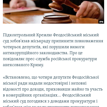
ВІДЕОУРОКИ «ELIFBE»
Русский
СВІДЧЕННЯ ОКУПАЦІЇ
Qırımtatar
УКРАЇНСЬКА ПРОБЛЕМА КРИМУ
ДОЛУЧАЙСЯ!
ІНФОГРАФІКА
Підконтрольний Кремлю Феодосійський міський
суд зобов'язав міськраду припинити повноваження
чотирьох депутатів, які порушили вимоги
Усі сайти RFE/RL
антикорупційного законодавства. Про це
повідомляє прес-служба російської прокуратури
анексованого Криму.
«Встановлено, що чотири депутати Феодосійської
міської ради надали недостовірні і неповні
відомості про доходи, приховавши майно та участь
в комерційних організаціях... Феодосійський
міський суд погодився з доводами прокуратури і