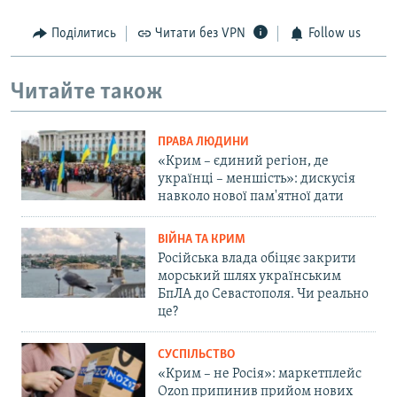
Поділитись
Читати без VPN
Follow us
Читайте також
ПРАВА ЛЮДИНИ
«Крим – єдиний регіон, де
українці – меншість»: дискусія
навколо нової пам'ятної дати
ВІЙНА ТА КРИМ
Російська влада обіцяє закрити
морський шлях українським
БпЛА до Севастополя. Чи реально
це?
СУСПІЛЬСТВО
«Крим – не Росія»: маркетплейс
Ozon припинив прийом нових