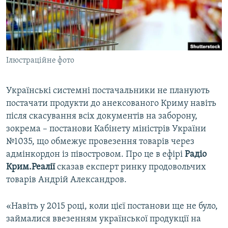
ВІДЕОУРОКИ «ELIFBE»
Русский
СВІДЧЕННЯ ОКУПАЦІЇ
Qırımtatar
УКРАЇНСЬКА ПРОБЛЕМА КРИМУ
Ілюстраційне фото
ДОЛУЧАЙСЯ!
ІНФОГРАФІКА
Українські системні постачальники не планують
постачати продукти до анексованого Криму навіть
Усі сайти RFE/RL
після скасування всіх документів на заборону,
зокрема – постанови Кабінету міністрів України
№1035, що обмежує провезення товарів через
адмінкордон із півостровом. Про це в ефірі
Радіо
Крим.Реалії
сказав експерт ринку продовольчих
товарів Андрій Александров.
«Навіть у 2015 році, коли цієї постанови ще не було,
займалися ввезенням української продукції на