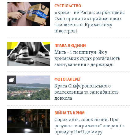
СУСПІЛЬСТВО
«Крим – не Росія»: маркетплейс
Ozon припинив прийом нових
замовлень на Кримському
півострові
ПРАВА ЛЮДИНИ
Мить – і ти шпигун. Як у
кримських судах розглядають
звинувачення в держзраді
ФОТОГАЛЕРЕЇ
Краса Сімферопольського
водосховища та занедбаність
довкола
ВІЙНА ТА КРИМ
Сорок днів, сорок ночей. Про
результати кримської операції з
примусу Росії до миру