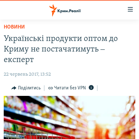
Доступність
посилання
Перейти
НОВИНИ
до
НОВИНИ
Українські продукти оптом до
основного
ВОДА.КРИМ
матеріалу
Криму не постачатимуть ‒
ВІДЕО ТА ФОТО
Перейти
експерт
до
ПОЛІТИКА
основної
22 червень 2017, 13:52
БЛОГИ
навігації
Перейти
Поділитись
Читати без VPN
ПОГЛЯД
до
ІНТЕРВ'Ю
пошуку
ВСЕ ЗА ДЕНЬ
СПЕЦПРОЕКТИ
ЯК ОБІЙТИ БЛОКУВАННЯ
ДЕПОРТАЦІЯ