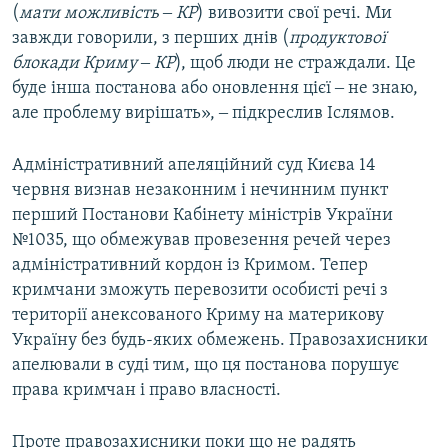
(
мати можливість ‒ КР
) вивозити свої речі. Ми
завжди говорили, з перших днів (
продуктової
блокади Криму ‒ КР
), щоб люди не страждали. Це
буде інша постанова або оновлення цієї ‒ не знаю,
але проблему вирішать», ‒ підкреслив Іслямов.
Адміністративний апеляційний суд Києва 14
червня визнав незаконним і нечинним пункт
перший Постанови Кабінету міністрів України
№1035, що обмежував провезення речей через
адміністративний кордон із Кримом. Тепер
кримчани зможуть перевозити особисті речі з
території анексованого Криму на материкову
Україну без будь-яких обмежень. Правозахисники
апелювали в суді тим, що ця постанова порушує
права кримчан і право власності.
Проте правозахисники поки що не радять