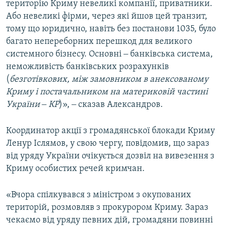
територію Криму невеликі компанії, приватники.
Або невеликі фірми, через які йшов цей транзит,
тому що юридично, навіть без постанови 1035, було
багато непереборних перешкод для великого
системного бізнесу. Основні ‒ банківська система,
неможливість банківських розрахунків
(
безготівкових, між замовником в анексованому
Криму і постачальником на материковій частині
України ‒ КР
)», ‒ сказав Александров.
Координатор акції з громадянської блокади Криму
Ленур Іслямов, у свою чергу, повідомив, що зараз
від уряду України очікується дозвіл на вивезення з
Криму особистих речей кримчан.
«Вчора спілкувався з міністром з окупованих
територій, розмовляв з прокурором Криму. Зараз
чекаємо від уряду певних дій, громадяни повинні