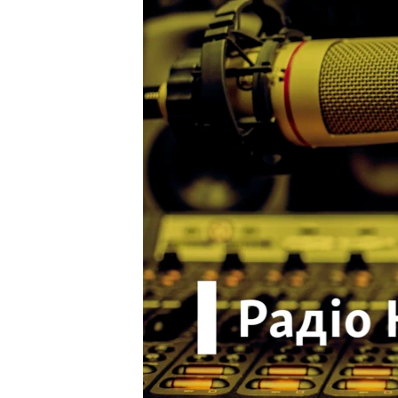
ВІДЕОУРОКИ «ELIFBE»
СВІДЧЕННЯ ОКУПАЦІЇ
УКРАЇНСЬКА ПРОБЛЕМА КРИМУ
ІНФОГРАФІКА