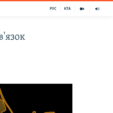
РУС
КТА
в'язок