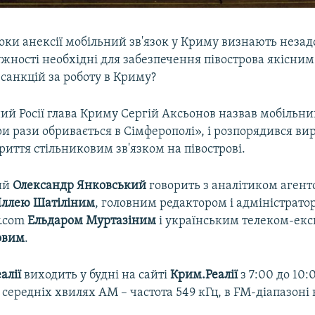
оки анексії мобільний зв'язок у Криму визнають незад
ужності необхідні для забезпечення півострова якісним
я санкцій за роботу в Криму?
й Росії глава Криму Сергій Аксьонов назвав мобільни
и рази обривається в Сімферополі», і розпорядився в
иття стільниковим зв'язком на півострові.
ий
Олександр Янковський
говорить з аналітиком агент
Іллею Шатіліним
, головним редактором і адміністрато
w.com
Ельдаром Муртазіним
і українським телеком-ек
овим
.
алії
виходить у будні на сайті
Крим.Реалії
з 7:00 до 10:
на середніх хвилях АМ – частота 549 кГц, в FM-діапазоні 