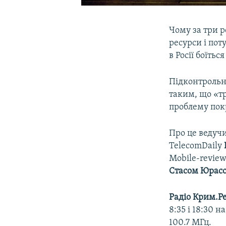
Чому за три р
ресурси і пот
в Росії боїтьс
Підконтрольни
таким, що «тр
проблему покр
Про це ведуч
TelecomDaily
Mobile-revie
Стасом Юрас
Радіо Крим.Ре
8:35 і 18:30 
100.7 МГц.