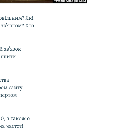
овільним? Які
 зв'язком? Хто
й зв'язок
ирішити
ства
ром сайту
спертом
00, а також о
на частоті