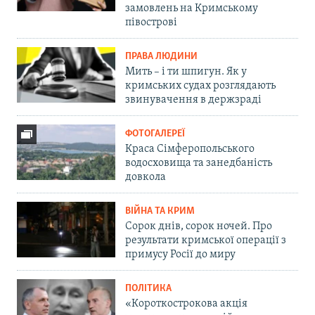
замовлень на Кримському
півострові
ПРАВА ЛЮДИНИ
Мить – і ти шпигун. Як у
кримських судах розглядають
звинувачення в держзраді
ФОТОГАЛЕРЕЇ
Краса Сімферопольського
водосховища та занедбаність
довкола
ВІЙНА ТА КРИМ
Сорок днів, сорок ночей. Про
результати кримської операції з
примусу Росії до миру
ПОЛІТИКА
«Короткострокова акція