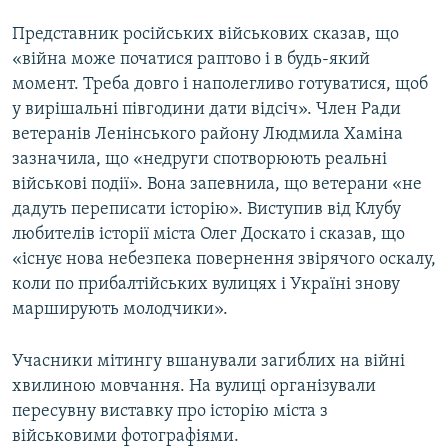
Представник російських військових сказав, що
«війна може початися раптово і в будь-який
момент. Треба довго і наполегливо готуватися, щоб
у вирішальні півгодини дати відсіч». Член Ради
ветеранів Ленінського району Людмила Хаміна
зазначила, що «недруги спотворюють реальні
військові події». Вона запевнила, що ветерани «не
дадуть переписати історію». Виступив від Клубу
любителів історії міста Олег Доскато і сказав, що
«існує нова небезпека повернення звірячого оскалу,
коли по прибалтійських вулицях і Україні знову
марширують молодчики».
Учасники мітингу вшанували загиблих на війні
хвилиною мовчання. На вулиці організували
пересувну виставку про історію міста з
військовими фотографіями.