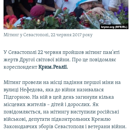
ВІДЕОУРОКИ «ELIFBE»
Русский
СВІДЧЕННЯ ОКУПАЦІЇ
Qırımtatar
УКРАЇНСЬКА ПРОБЛЕМА КРИМУ
Мітинг у Севастополі, 22 червня 2017 року
ДОЛУЧАЙСЯ!
ІНФОГРАФІКА
У Севастополі 22 червня пройшов мітинг пам'яті
жертв Другої світової війни. Про це повідомляє
Усі сайти RFE/RL
кореспондент
Крим.Реалії.
Мітинг провели на місці падіння першої міни на
вулиці Нефедова, яка до війни називалася
Підгорною. На ній в цей день загинули кілька
місцевих жителів – дітей і дорослих. Як
повідомляється, на мітингу виступили російські
військові, депутати підконтрольних Кремлю
Законодавчих зборів Севастополя і ветерани війни.