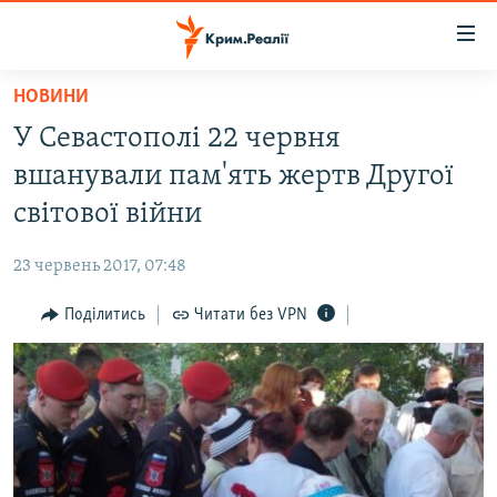
Доступність
посилання
Перейти
НОВИНИ
до
НОВИНИ
У Севастополі 22 червня
основного
ВОДА.КРИМ
матеріалу
вшанували пам'ять жертв Другої
ВІДЕО ТА ФОТО
Перейти
світової війни
до
ПОЛІТИКА
основної
23 червень 2017, 07:48
БЛОГИ
навігації
Перейти
Поділитись
Читати без VPN
ПОГЛЯД
до
ІНТЕРВ'Ю
пошуку
ВСЕ ЗА ДЕНЬ
СПЕЦПРОЕКТИ
ЯК ОБІЙТИ БЛОКУВАННЯ
ДЕПОРТАЦІЯ