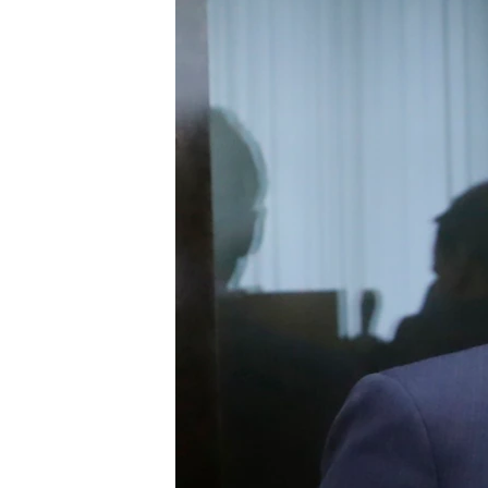
ВІДЕОУРОКИ «ELIFBE»
СВІДЧЕННЯ ОКУПАЦІЇ
УКРАЇНСЬКА ПРОБЛЕМА КРИМУ
ІНФОГРАФІКА