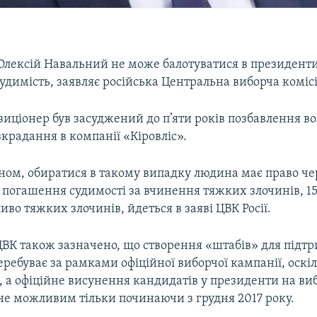
лексій Навальний не може балотуватися в президенти 
димість, заявляє російська Центральна виборча комісі
иціонер був засуджений до п’яти років позбавлення во
зкрадання в компанії «Кіровліс».
оном, обиратися в такому випадку людина має право чер
 погашення судимості за вчинення тяжких злочинів, 15 
иво тяжких злочинів, йдеться в заяві ЦВК Росії.
ЦВК також зазначено, що створення «штабів» для підт
ребуває за рамками офіційної виборчої кампанії, оскі
, а офіційне висунення кандидатів у президенти на виб
не можливим тільки починаючи з грудня 2017 року.