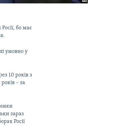
Росії, бо має
я.
лі умовно у
ез 10 років з
років – за
римки
льки зараз
орах Росії