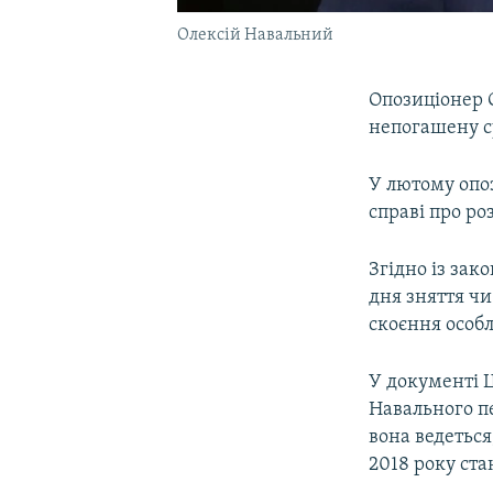
Олексій Навальний
Опозиціонер О
непогашену су
У лютому опоз
справі про ро
Згідно із зак
дня зняття чи
скоєння особл
У документі 
Навального пе
вона ведеться
2018 року ста