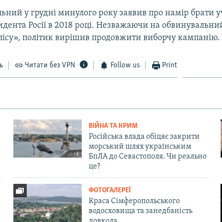
ьний у грудні минулого року заявив про намір брати у
дента Росії в 2018 році. Незважаючи на обвинувальни
влісу», політик вирішив продовжити виборчу кампанію.
ь
Читати без VPN
Follow us
Print
ВІЙНА ТА КРИМ
Російська влада обіцяє закрити
морський шлях українським
БпЛА до Севастополя. Чи реально
це?
ФОТОГАЛЕРЕЇ
Краса Сімферопольського
водосховища та занедбаність
довкола