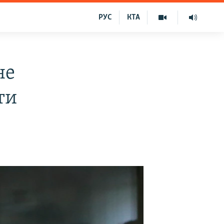
РУС
КТА
не
ти