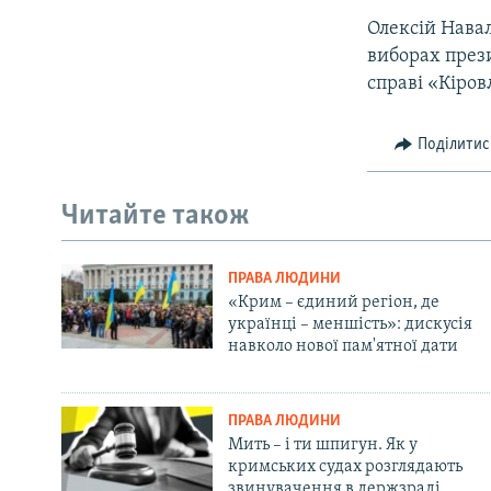
Олексій Навал
виборах прези
справі «Кіро
Поділитис
Читайте також
ПРАВА ЛЮДИНИ
«Крим – єдиний регіон, де
українці – меншість»: дискусія
навколо нової пам'ятної дати
ПРАВА ЛЮДИНИ
Мить – і ти шпигун. Як у
кримських судах розглядають
звинувачення в держзраді