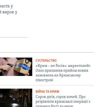
часть у
й вирок у
СУСПІЛЬСТВО
«Крим – не Росія»: маркетплейс
Ozon припинив прийом нових
замовлень на Кримському
півострові
ВІЙНА ТА КРИМ
Сорок днів, сорок ночей. Про
результати кримської операції з
примусу Росії до миру