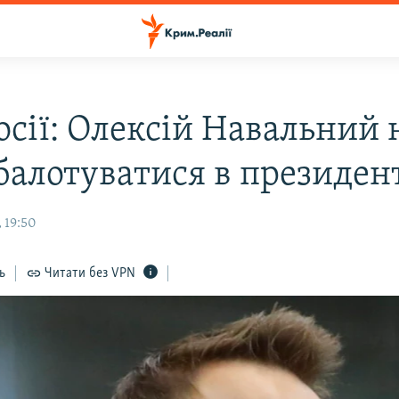
осії: Олексій Навальний 
балотуватися в президен
 19:50
ь
Читати без VPN