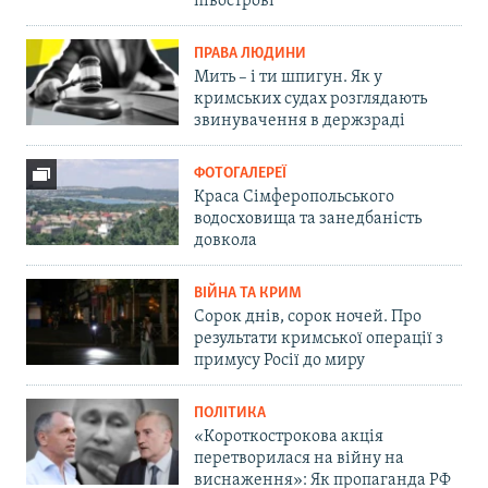
півострові
ПРАВА ЛЮДИНИ
Мить – і ти шпигун. Як у
кримських судах розглядають
звинувачення в держзраді
ФОТОГАЛЕРЕЇ
Краса Сімферопольського
водосховища та занедбаність
довкола
ВІЙНА ТА КРИМ
Сорок днів, сорок ночей. Про
результати кримської операції з
примусу Росії до миру
ПОЛІТИКА
«Короткострокова акція
перетворилася на війну на
виснаження»: Як пропаганда РФ