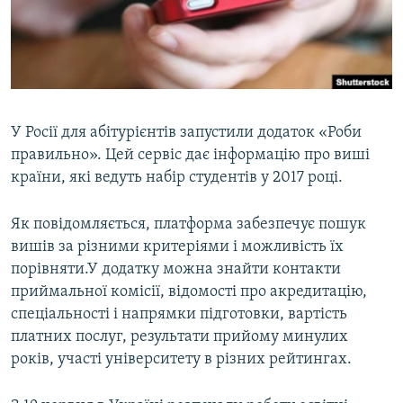
ВІДЕОУРОКИ «ELIFBE»
Русский
СВІДЧЕННЯ ОКУПАЦІЇ
Qırımtatar
УКРАЇНСЬКА ПРОБЛЕМА КРИМУ
ДОЛУЧАЙСЯ!
ІНФОГРАФІКА
У Росії для абітурієнтів запустили додаток «Роби
правильно». Цей сервіс дає інформацію про виші
країни, які ведуть набір студентів у 2017 році.
Усі сайти RFE/RL
Як повідомляється, платформа забезпечує пошук
вишів за різними критеріями і можливість їх
порівняти.У додатку можна знайти контакти
приймальної комісії, відомості про акредитацію,
спеціальності і напрямки підготовки, вартість
платних послуг, результати прийому минулих
років, участі університету в різних рейтингах.