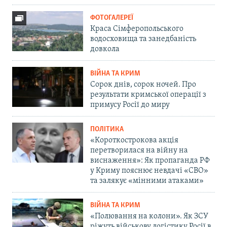
ФОТОГАЛЕРЕЇ
Краса Сімферопольського
водосховища та занедбаність
довкола
ВІЙНА ТА КРИМ
Сорок днів, сорок ночей. Про
результати кримської операції з
примусу Росії до миру
ПОЛІТИКА
«Короткострокова акція
перетворилася на війну на
виснаження»: Як пропаганда РФ
у Криму пояснює невдачі «СВО»
та залякує «мінними атаками»
ВІЙНА ТА КРИМ
«Полювання на колони». Як ЗСУ
ріжуть військову логістику Росії в