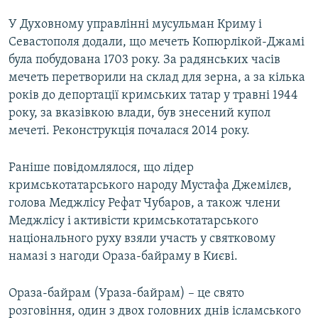
У Духовному управлінні мусульман Криму і
Севастополя додали, що мечеть Копюрлікой-Джамі
була побудована 1703 року. За радянських часів
мечеть перетворили на склад для зерна, а за кілька
років до депортації кримських татар у травні 1944
року, за вказівкою влади, був знесений купол
мечеті. Реконструкція почалася 2014 року.
Раніше повідомлялося, що лідер
кримськотатарського народу Мустафа Джемілєв,
голова Меджлісу Рефат Чубаров, а також члени
Меджлісу і активісти кримськотатарського
національного руху взяли участь у святковому
намазі з нагоди Ораза-байраму в Києві.
Ораза-байрам (Ураза-байрам) – це свято
розговіння, один з двох головних днів ісламського