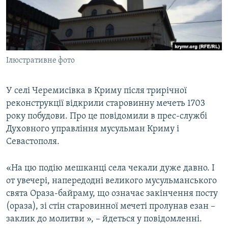
ВІДЕОУРОКИ «ELIFBE»
Русский
СВІДЧЕННЯ ОКУПАЦІЇ
Qırımtatar
УКРАЇНСЬКА ПРОБЛЕМА КРИМУ
Ілюстративне фото
ДОЛУЧАЙСЯ!
ІНФОГРАФІКА
У селі Черемисівка в Криму після трирічної
реконструкції відкрили старовинну мечеть 1703
Усі сайти RFE/RL
року побудови. Про це повідомили в прес-службі
Духовного управління мусульман Криму і
Севастополя.
«На цю подію мешканці села чекали дуже давно. І
от увечері, напередодні великого мусульманського
свята Ораза-байраму, що означає закінчення посту
(ораза), зі стін старовинної мечеті пролунав езан –
заклик до молитви », – йдеться у повідомленні.