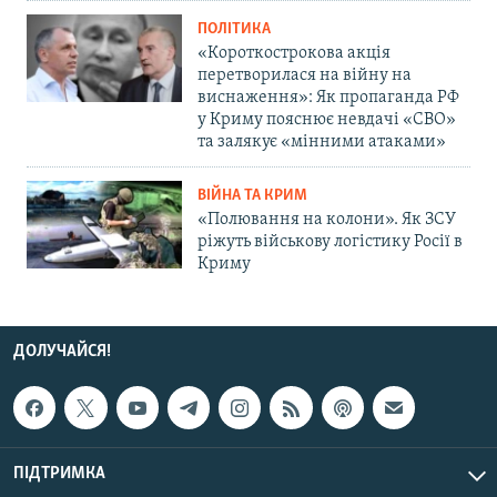
ПОЛІТИКА
«Короткострокова акція
перетворилася на війну на
виснаження»: Як пропаганда РФ
у Криму пояснює невдачі «СВО»
та залякує «мінними атаками»
ВІЙНА ТА КРИМ
«Полювання на колони». Як ЗСУ
ріжуть військову логістику Росії в
Криму
ДОЛУЧАЙСЯ!
ПІДТРИМКА