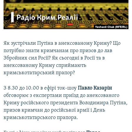
ВІДЕОУРОКИ «ELIFBE»
Русский
СВІДЧЕННЯ ОКУПАЦІЇ
Qırımtatar
УКРАЇНСЬКА ПРОБЛЕМА КРИМУ
ДОЛУЧАЙСЯ!
ІНФОГРАФІКА
Як зустрічали Путіна в анексованому Криму? Що
потрібно знати кримчанам про призов до лав
Збройних сил Росії? Як сьогодні в Росії та в
Усі сайти RFE/RL
анексованому Криму сприймають
кримськотатарський прапор?
З 8.30 до 10.00 в ефірі ток-шоу
Павло Казарін
обговорює з експертами приїзд до анексованого
Криму російського президента Володимира Путіна,
призов кримчан до російської армії і День
кримськотатарського прапора.