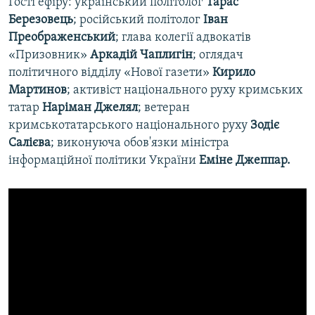
Гості ефіру: український політолог
Тарас
Березовець
; російський політолог
Іван
Преображенський
; глава колегії адвокатів
«Призовник»
Аркадій Чаплигін
; оглядач
політичного відділу «Нової газети»
Кирило
Мартинов
; активіст національного руху кримських
татар
Наріман Джелял
; ветеран
кримськотатарського національного руху
Зодіє
Салієва
; виконуюча обов'язки міністра
інформаційної політики України
Еміне Джеппар.