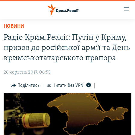
Доступність
посилання
Перейти
НОВИНИ
до
НОВИНИ
Радіо Крим.Реалії: Путін у Криму,
основного
ВОДА.КРИМ
матеріалу
призов до російської армії та День
ВІДЕО ТА ФОТО
Перейти
кримськотатарського прапора
до
ПОЛІТИКА
основної
26 червень 2017, 06:55
БЛОГИ
навігації
Перейти
Поділитись
Читати без VPN
ПОГЛЯД
до
ІНТЕРВ'Ю
пошуку
ВСЕ ЗА ДЕНЬ
СПЕЦПРОЕКТИ
ЯК ОБІЙТИ БЛОКУВАННЯ
ДЕПОРТАЦІЯ