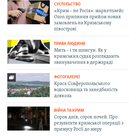
СУСПІЛЬСТВО
«Крим – не Росія»: маркетплейс
Ozon припинив прийом нових
замовлень на Кримському
півострові
ПРАВА ЛЮДИНИ
Мить – і ти шпигун. Як у
кримських судах розглядають
звинувачення в держзраді
ФОТОГАЛЕРЕЇ
Краса Сімферопольського
водосховища та занедбаність
довкола
ВІЙНА ТА КРИМ
Сорок днів, сорок ночей. Про
результати кримської операції з
примусу Росії до миру