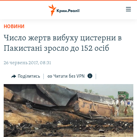
Доступність
посилання
Перейти
НОВИНИ
до
НОВИНИ
Число жертв вибуху цистерни в
основного
ВОДА.КРИМ
матеріалу
Пакистані зросло до 152 осіб
ВІДЕО ТА ФОТО
Перейти
до
26 червень 2017, 08:31
ПОЛІТИКА
основної
БЛОГИ
Поділитись
Читати без VPN
навігації
Перейти
ПОГЛЯД
до
ІНТЕРВ'Ю
пошуку
ВСЕ ЗА ДЕНЬ
СПЕЦПРОЕКТИ
ЯК ОБІЙТИ БЛОКУВАННЯ
ДЕПОРТАЦІЯ