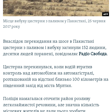
ВІДЕОУРОКИ «ELIFBE»
Русский
СВІДЧЕННЯ ОКУПАЦІЇ
Qırımtatar
Місце вибуху цистерни з паливом у Пакистані, 25 червня
УКРАЇНСЬКА ПРОБЛЕМА КРИМУ
2017 року
ДОЛУЧАЙСЯ!
ІНФОГРАФІКА
Внаслідок перекидання на шосе в Пакистані
цистерни з паливом і вибуху загинули 152 людини,
десятки людей поранені, повідомляє
Радіо Свобода
.
Усі сайти RFE/RL
Цистерна перекинулася, коли водій втратив
контроль над автомобілем на автомагістралі,
розташованій на відстані близько 100 кілометрів на
південний захід від міста Мултан.
Поліція намагалася оточити район розливу
легкозаймистої речовини, але значна кількість
місцевих жителів не дали цього зробити,