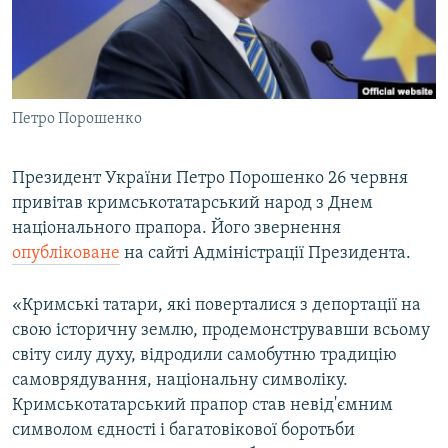
ВІДЕОУРОКИ «ELIFBE»
Русский
СВІДЧЕННЯ ОКУПАЦІЇ
Qırımtatar
УКРАЇНСЬКА ПРОБЛЕМА КРИМУ
Петро Порошенко
ДОЛУЧАЙСЯ!
ІНФОГРАФІКА
Президент України Петро Порошенко 26 червня
привітав кримськотатарський народ з Днем
Усі сайти RFE/RL
національного прапора. Його звернення
опубліковане
на сайті Адміністрації Президента.
«Кримські татари, які поверталися з депортації на
свою історичну землю, продемонструвавши всьому
світу силу духу, відродили самобутню традицію
самоврядування, національну символіку.
Кримськотатарський прапор став невід'ємним
символом єдності і багатовікової боротьби