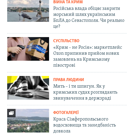
ВІЙНА ТА КРИМ
Російська влада обіцяє закрити
морський шлях українським
БпЛА до Севастополя. Чи реально
це?
СУСПІЛЬСТВО
«Крим – не Росія»: маркетплейс
Ozon припинив прийом нових
замовлень на Кримському
півострові
ПРАВА ЛЮДИНИ
Мить – і ти шпигун. Як у
кримських судах розглядають
звинувачення в держзраді
ФОТОГАЛЕРЕЇ
Краса Сімферопольського
водосховища та занедбаність
довкола