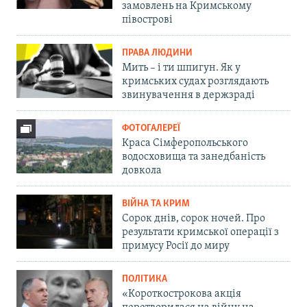
замовлень на Кримському
півострові
ПРАВА ЛЮДИНИ
Мить – і ти шпигун. Як у
кримських судах розглядають
звинувачення в держзраді
ФОТОГАЛЕРЕЇ
Краса Сімферопольського
водосховища та занедбаність
довкола
ВІЙНА ТА КРИМ
Сорок днів, сорок ночей. Про
результати кримської операції з
примусу Росії до миру
ПОЛІТИКА
«Короткострокова акція