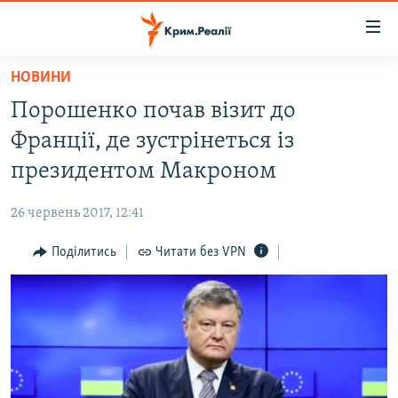
Доступність
посилання
Перейти
НОВИНИ
до
НОВИНИ
Порошенко почав візит до
основного
ВОДА.КРИМ
матеріалу
Франції, де зустрінеться із
ВІДЕО ТА ФОТО
Перейти
президентом Макроном
до
ПОЛІТИКА
основної
26 червень 2017, 12:41
БЛОГИ
навігації
Перейти
Поділитись
Читати без VPN
ПОГЛЯД
до
ІНТЕРВ'Ю
пошуку
ВСЕ ЗА ДЕНЬ
СПЕЦПРОЕКТИ
ЯК ОБІЙТИ БЛОКУВАННЯ
ДЕПОРТАЦІЯ