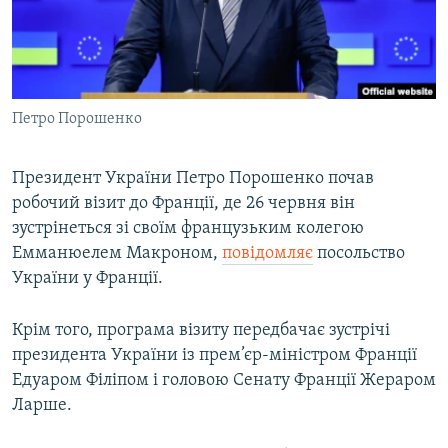
ВІДЕОУРОКИ «ELIFBE»
Русский
СВІДЧЕННЯ ОКУПАЦІЇ
Qırımtatar
УКРАЇНСЬКА ПРОБЛЕМА КРИМУ
Петро Порошенко
ДОЛУЧАЙСЯ!
ІНФОГРАФІКА
Президент України Петро Порошенко почав
робочий візит до Франції, де 26 червня він
Усі сайти RFE/RL
зустрінеться зі своїм французьким колегою
Емманюелем Макроном,
повідомляє
посольство
України у Франції.
Крім того, програма візиту передбачає зустрічі
президента України із прем’єр-міністром Франції
Едуаром Філіпом і головою Сенату Франції Жераром
Ларше.