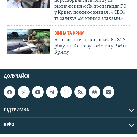
перетворилася на війну на
виснаження»: Як пропаганда РФ
у Криму пояснює невдачі «СВО»
та залякує «мінними атаками»
ВІЙНА ТА КРИМ
«Полювання на колони». Як ЗСУ
ріжуть військову логістику Росії в
Криму
ДОЛУЧАЙСЯ!
ПІДТРИМКА
ІНФО