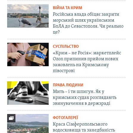
ВІЙНА ТА КРИМ
Російська влада обіцяє закрити
морський шлях українським
БпЛА до Севастополя. Чи реально
це?
СУСПІЛЬСТВО
«Крим – не Росія»: маркетплейс
Ozon припинив прийом нових
замовлень на Кримському
півострові
ПРАВА ЛЮДИНИ
Мить – і ти шпигун. Як у
кримських судах розглядають
звинувачення в держзраді
ФОТОГАЛЕРЕЇ
Краса Сімферопольського
водосховища та занедбаність