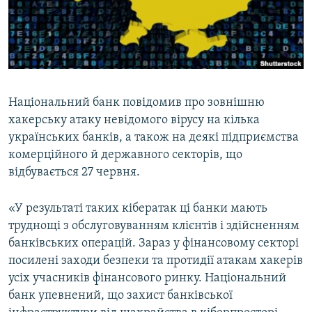
ВІДЕОУРОКИ «ELIFBE»
Русский
СВІДЧЕННЯ ОКУПАЦІЇ
Qırımtatar
УКРАЇНСЬКА ПРОБЛЕМА КРИМУ
ДОЛУЧАЙСЯ!
ІНФОГРАФІКА
Національний банк повідомив про зовнішню
хакерську атаку невідомого вірусу на кілька
українських банків, а також на деякі підприємства
Усі сайти RFE/RL
комерційного й державного секторів, що
відбувається 27 червня.
«У результаті таких кібератак ці банки мають
труднощі з обслуговуванням клієнтів і здійсненням
банківських операцій. Зараз у фінансовому секторі
посилені заходи безпеки та протидії атакам хакерів
усіх учасників фінансового ринку. Національний
банк упевнений, що захист банківської