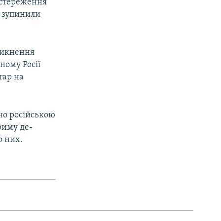
постереження
в зупинили
зникнення
ному Росії
тар на
но російською
риму де-
о них.