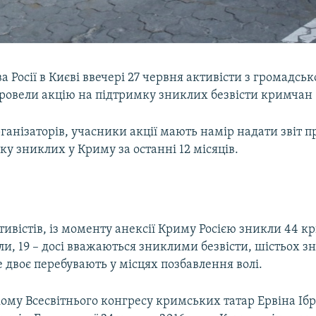
а Росії в Києві ввечері 27 червня активісти з громадськ
овели акцію на підтримку зниклих безвісти кримчан 
ганізаторів, учасники акції мають намір надати звіт 
ку зниклих у Криму за останні 12 місяців.
ивістів, із моменту анексії Криму Росією зникли 44 к
и, 19 – досі вважаються зниклими безвісти, шістьох 
двоє перебувають у місцях позбавлення волі.
ому Всесвітнього конгресу кримських татар Ервіна Іб