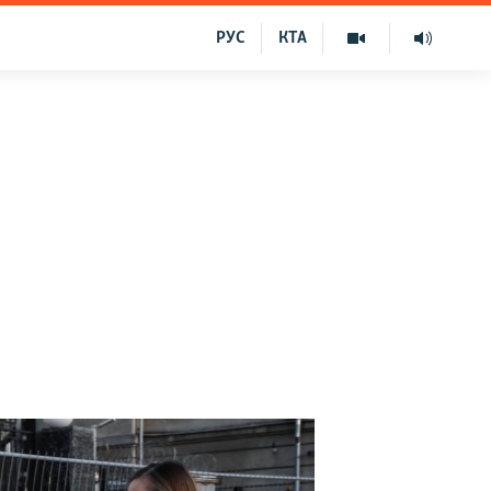
РУС
КТА