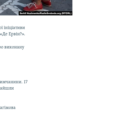
ої ініціативи
«Де Ервін?».
про виконану
римчанини. 17
знайшли
рагімова