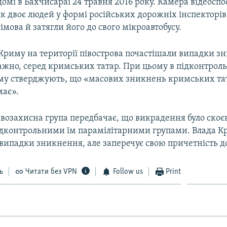
омі в Бахчисараї 24 травня 2016 року. Камера відеос
як двоє людей у формі російських дорожніх інспекторі
мова й затягли його до свого мікроавтобусу.
 Криму на території півострова почастішали випадки 
ажно, серед кримських татар. При цьому в підконтроль
му стверджують, що «масових зникнень кримських та
має».
возахисна група передбачає, що викрадення було скоє
ідконтрольними їм парамілітарними групами. Влада К
випадки зникнення, але заперечує свою причетність д
ь
Читати без VPN
Follow us
Print