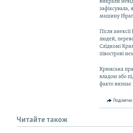
викрали невід
зафіксувала, 
машину Ібрагі
Після анексії
людей, перев
Слідкомі Кри
півострові не
Кримська пра
владою або п
факто визнає 
Поділитис
Читайте також