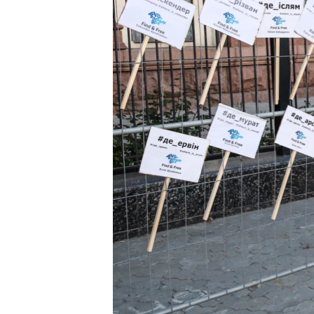
ВІДЕОУРОКИ «ELIFBE»
СВІДЧЕННЯ ОКУПАЦІЇ
УКРАЇНСЬКА ПРОБЛЕМА КРИМУ
ІНФОГРАФІКА