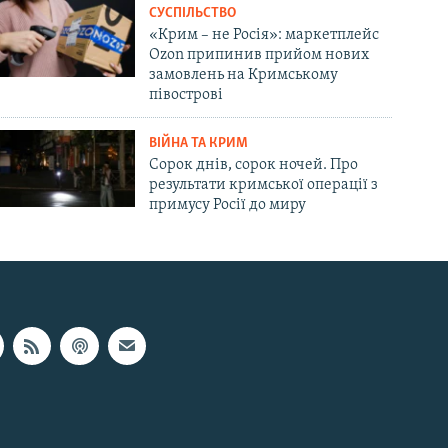
СУСПІЛЬСТВО
«Крим – не Росія»: маркетплейс
Ozon припинив прийом нових
замовлень на Кримському
півострові
ВІЙНА ТА КРИМ
Сорок днів, сорок ночей. Про
результати кримської операції з
примусу Росії до миру