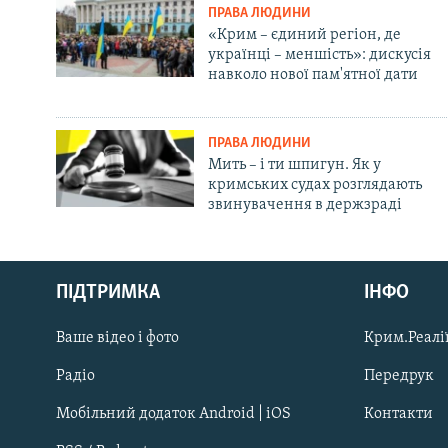
ПРАВА ЛЮДИНИ
«Крим – єдиний регіон, де
українці – меншість»: дискусія
навколо нової пам'ятної дати
ПРАВА ЛЮДИНИ
Мить – і ти шпигун. Як у
кримських судах розглядають
звинувачення в держзраді
Русский
ПІДТРИМКА
ІНФО
Qırımtatar
Ваше відео і фото
Крим.Реалії
ДОЛУЧАЙСЯ!
Радіо
Передрук
Мобільний додаток Android | iOS
Контакти