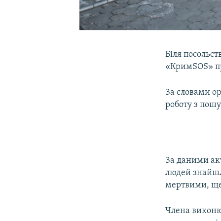
Біля посольств
«КримSOS» пр
За словами ор
роботу з пошу
За даними акт
людей знайшл
мертвими, ще 
Члена виконк