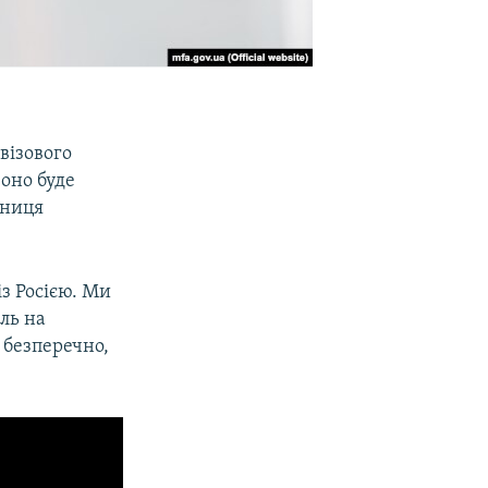
візового
воно буде
чниця
з Росією. Ми
оль на
 безперечно,