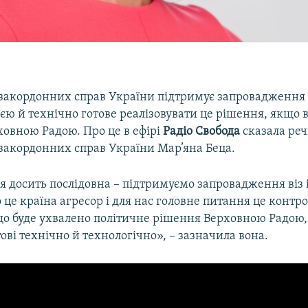
 закордонних справ України підтримує запровадження 
єю й технічно готове реалізовувати це рішення, якщо 
ховною Радою. Про це в ефірі
Радіо Свобода
сказала ре
 закордонних справ України Мар’яна Беца.
 досить послідовна – підтримуємо запровадження віз і
 це країна агресор і для нас головне питання це контр
кщо буде ухвалено політичне рішення Верховною Радою,
ові технічно й технологічно», – зазначила вона.