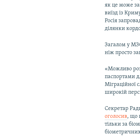
як це може за
виїзд із Крим
Росія запрова
ділянки кордо
Загалом у МЗС
ніж просто з
«Можливо роз
паспортами дл
Міграційної с
широкій перс
Секретар Рад
оголосив
, що
тільки за бі
біометричних