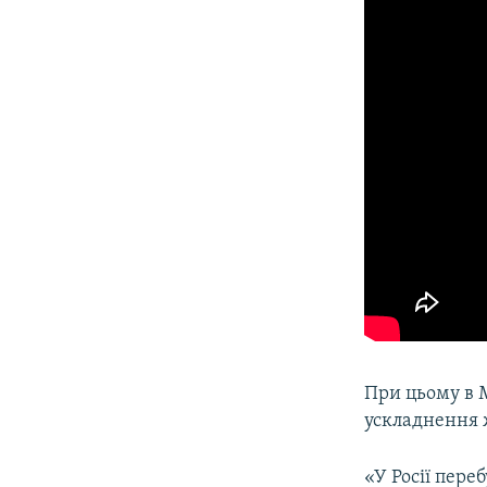
При цьому в М
ускладнення 
«У Росії пере