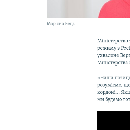
Мар'яна Беца
Міністерство
режиму з Росі
ухвалене Вер
Міністерства
«Наша позиція
розуміємо, що
кордоні... Я
ми будемо гот