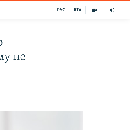
РУС
КТА
о
му не