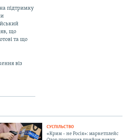
 на підтримку
ви
ійський
ляв, що
отові та що
ження віз
СУСПІЛЬСТВО
«Крим – не Росія»: маркетплейс
Ozon припинив прийом нових