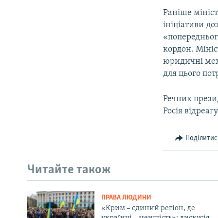
Раніше мініс
ініціативи до
«попередньог
кордон. Мініс
юридичні мех
для цього пот
Речник презид
Росія відреаг
Поділитис
Читайте також
ПРАВА ЛЮДИНИ
«Крим – єдиний регіон, де
українці – меншість»: дискусія