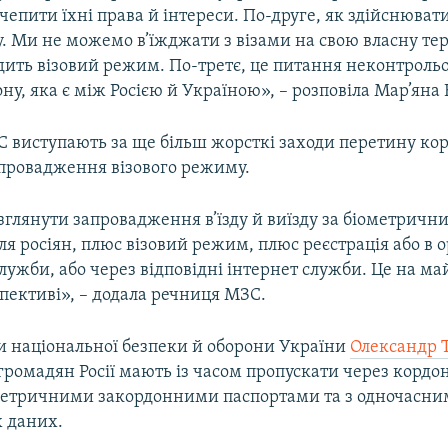
чепити їхні права й інтереси. По-друге, як здійснюватим
у. Ми не можемо в’їжджати з візами на свою власну те
дить візовий режим. По-третє, це питання неконтроль
ну, яка є між Росією й Україною», – розповіла Мар’яна 
 виступають за ще більш жорсткі заходи перетину корд
апровадження візового режиму.
глянути запровадження в’їзду й виїзду за біометричн
я росіян, плюс візовий режим, плюс реєстрація або в 
лужби, або через відповідні інтернет служби. Це на ма
пективі», – додала речниця МЗС.
и національної безпеки й оборони України
Олександр 
 громадян Росії мають із часом пропускати через кордо
ометричними закордонними паспортами та з одночасн
 даних.