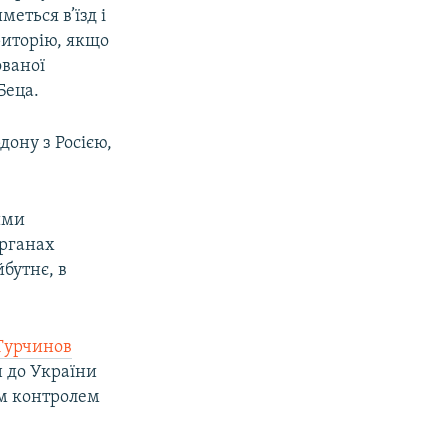
еться в’їзд і
риторію, якщо
ованої
Беца.
ону з Росією,
ими
органах
йбутнє, в
Турчинов
н до України
им контролем