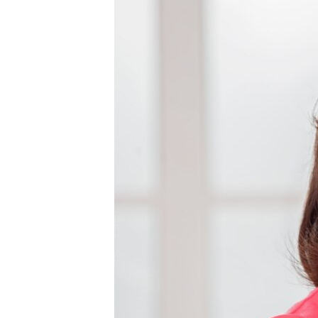
ВІДЕОУРОКИ «ELIFBE»
СВІДЧЕННЯ ОКУПАЦІЇ
УКРАЇНСЬКА ПРОБЛЕМА КРИМУ
ІНФОГРАФІКА