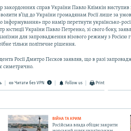
тр закордонних справ України Павло Клімкін виступив
зволити в’їзд до України громадянам Росії лише за умо
о інформування» про намір перетнути українсько-рос
тр юстиції України Павло Петренко, зі свого боку, заяв
анізми для запровадження візового режиму з Росією г
рібне тільки політичне рішення.
ента Росії Дмитро Пєсков заявляв, що в разі запровад
ує симетрично.
ь
Читати без VPN
Follow us
Print
ВІЙНА ТА КРИМ
Російська влада обіцяє закрити
морський шлях українським