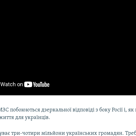
ЗС побоюються дзеркальної відповіді з боку Росії і, як 
життя для українців.
буває три-чотири мільйони українських громадян. Треб