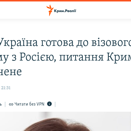
країна готова до візовог
у з Росією, питання Кри
чене
 21:31
ь
Читати без VPN