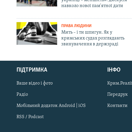
навколо нової пам'ятної дати
ПРАВА ЛЮДИНИ
Мить – і ти шпигун. Як у
кримських судах розглядають
звинувачення в держзраді
Русский
ПІДТРИМКА
ІНФО
Qırımtatar
Ваше відео і фото
Крим.Реалії
ДОЛУЧАЙСЯ!
Радіо
Передрук
Мобільний додаток Android | iOS
Контакти
RSS / Podcast
Усі сайти RFE/RL