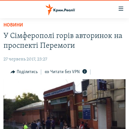
Доступність
посилання
Перейти
НОВИНИ
до
НОВИНИ
У Сімферополі горів авторинок на
основного
ВОДА.КРИМ
матеріалу
проспекті Перемоги
ВІДЕО ТА ФОТО
Перейти
до
27 червень 2017, 23:27
ПОЛІТИКА
основної
БЛОГИ
Поділитись
Читати без VPN
навігації
Перейти
ПОГЛЯД
до
ІНТЕРВ'Ю
пошуку
ВСЕ ЗА ДЕНЬ
СПЕЦПРОЕКТИ
ЯК ОБІЙТИ БЛОКУВАННЯ
ДЕПОРТАЦІЯ