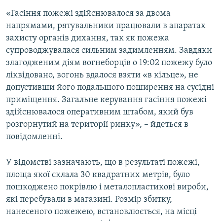
«Гасіння пожежі здійснювалося за двома
напрямами, рятувальники працювали в апаратах
захисту органів дихання, так як пожежа
супроводжувалася сильним задимленням. Завдяки
злагодженим діям вогнеборців о 19:02 пожежу було
ліквідовано, вогонь вдалося взяти «в кільце», не
допустивши його подальшого поширення на сусідні
приміщення. Загальне керування гасіння пожежі
здійснювалося оперативним штабом, який був
розгорнутий на території ринку», – йдеться в
повідомленні.
У відомстві зазначають, що в результаті пожежі,
площа якої склала 30 квадратних метрів, було
пошкоджено покрівлю і металопластикові вироби,
які перебували в магазині. Розмір збитку,
нанесеного пожежею, встановлюється, на місці