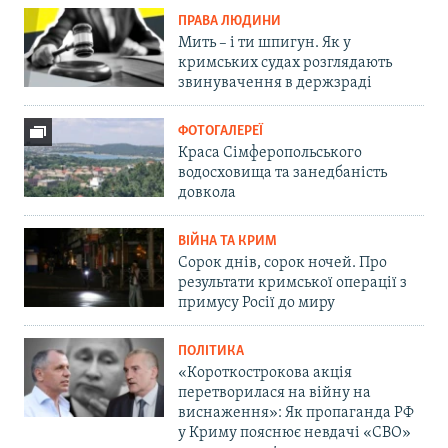
ПРАВА ЛЮДИНИ
Мить – і ти шпигун. Як у
кримських судах розглядають
звинувачення в держзраді
ФОТОГАЛЕРЕЇ
Краса Сімферопольського
водосховища та занедбаність
довкола
ВІЙНА ТА КРИМ
Сорок днів, сорок ночей. Про
результати кримської операції з
примусу Росії до миру
ПОЛІТИКА
«Короткострокова акція
перетворилася на війну на
виснаження»: Як пропаганда РФ
у Криму пояснює невдачі «СВО»