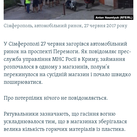
ВІДЕОУРОКИ «ELIFBE»
Русский
СВІДЧЕННЯ ОКУПАЦІЇ
Qırımtatar
Сімферополь, автомобільний ринок, 27 червня 2017 року
УКРАЇНСЬКА ПРОБЛЕМА КРИМУ
ДОЛУЧАЙСЯ!
ІНФОГРАФІКА
У Сімферополі 27 червня загорівся автомобільний
ринок на проспекті Перемоги. Як повідомляє прес-
служба управління МНС Росії в Криму, займання
Усі сайти RFE/RL
розпочалося в одному з магазинів, полум'я
перекинулося на сусідній магазин і почало швидко
поширюватися.
Про потерпілих нічого не повідомляється.
Рятувальники зазначають, що гасіння вогню
ускладнювалося тим, що в магазинах зберігалася
велика кількість горючих матеріалів із пластика.