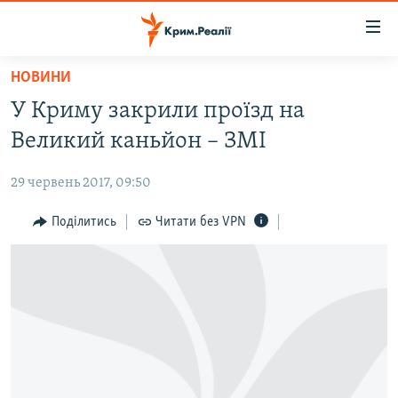
Доступність
посилання
Перейти
НОВИНИ
до
НОВИНИ
У Криму закрили проїзд на
основного
ВОДА.КРИМ
матеріалу
Великий каньйон – ЗМІ
ВІДЕО ТА ФОТО
Перейти
до
29 червень 2017, 09:50
ПОЛІТИКА
основної
БЛОГИ
Поділитись
Читати без VPN
навігації
Перейти
ПОГЛЯД
до
ІНТЕРВ'Ю
пошуку
ВСЕ ЗА ДЕНЬ
СПЕЦПРОЕКТИ
ЯК ОБІЙТИ БЛОКУВАННЯ
ДЕПОРТАЦІЯ