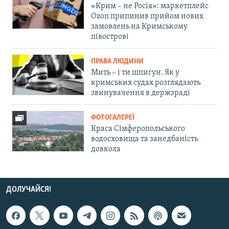
«Крим – не Росія»: маркетплейс
Ozon припинив прийом нових
замовлень на Кримському
півострові
ПРАВА ЛЮДИНИ
Мить – і ти шпигун. Як у
кримських судах розглядають
звинувачення в держзраді
ФОТОГАЛЕРЕЇ
Краса Сімферопольського
водосховища та занедбаність
довкола
ДОЛУЧАЙСЯ!