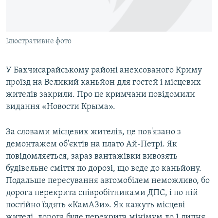
ВІДЕОУРОКИ «ELIFBE»
Русский
СВІДЧЕННЯ ОКУПАЦІЇ
Qırımtatar
Ілюстративне фото
УКРАЇНСЬКА ПРОБЛЕМА КРИМУ
ДОЛУЧАЙСЯ!
ІНФОГРАФІКА
У Бахчисарайському районі анексованого Криму
проїзд на Великий каньйон для гостей і місцевих
жителів закрили. Про це кримчани повідомили
Усі сайти RFE/RL
видання «Новости Крыма».
За словами місцевих жителів, це пов'язано з
демонтажем об'єктів на плато Ай-Петрі. Як
повідомляється, зараз вантажівки вивозять
будівельне сміття по дорозі, що веде до каньйону.
Подальше пересування автомобілем неможливо, бо
дорога перекрита співробітниками ДПС, і по ній
постійно їздять «КамАЗи». Як кажуть місцеві
жителі, дорога буде перекрита мінімум до 1 липня.