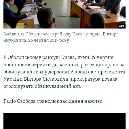
ВІДЕОУРОКИ «ELIFBE»
Русский
СВІДЧЕННЯ ОКУПАЦІЇ
Qırımtatar
УКРАЇНСЬКА ПРОБЛЕМА КРИМУ
Засідання Оболонського райсуду Києва у справі Віктора
ДОЛУЧАЙСЯ!
ІНФОГРАФІКА
Януковича, 26 червня 2017 року
В Оболонському райсуді Києва, який 29 червня
Усі сайти RFE/RL
постановив перейти до заочного розгляду справи за
обвинуваченням у державній зраді екс-президента
України Віктора Януковича, прокуратура почала
оголошувати обвинувальний акт.
Радіо Свобода транслює засідання наживо.