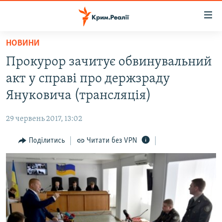
Доступність
посилання
Перейти
НОВИНИ
до
НОВИНИ
Прокурор зачитує обвинувальний
основного
ВОДА.КРИМ
матеріалу
акт у справі про держзраду
ВІДЕО ТА ФОТО
Перейти
Януковича (трансляція)
до
ПОЛІТИКА
основної
29 червень 2017, 13:02
БЛОГИ
навігації
Перейти
Поділитись
Читати без VPN
ПОГЛЯД
до
ІНТЕРВ'Ю
пошуку
ВСЕ ЗА ДЕНЬ
СПЕЦПРОЕКТИ
ЯК ОБІЙТИ БЛОКУВАННЯ
ДЕПОРТАЦІЯ